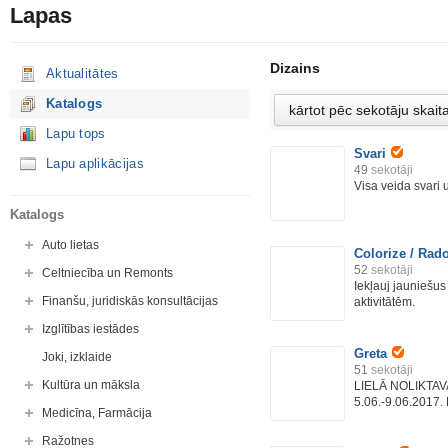
Lapas
Dizains
Aktualitātes
Katalogs
Lapu tops
Svari
Lapu aplikācijas
49
sekotāji
Visa veida svari
Katalogs
Auto lietas
Colorize / Rad
52
sekotāji
Celtniecība un Remonts
Iekļauj jauniešus
Finanšu, juridiskās konsultācijas
aktivitātēm.
Izglītības iestādes
Greta
Joki, izklaide
51
sekotāji
Kultūra un māksla
LIELĀ NOLIKTAV
5.06.-9.06.2017. 
Medicīna, Farmācija
Ražotnes