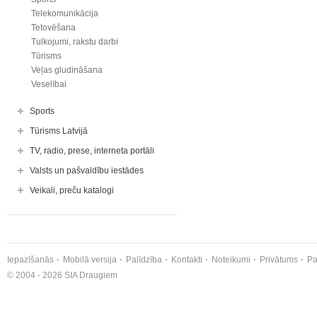
Telekomunikācija
Tetovēšana
Tulkojumi, rakstu darbi
Tūrisms
Veļas gludināšana
Veselībai
Sports
Tūrisms Latvijā
TV, radio, prese, interneta portāli
Valsts un pašvaldību iestādes
Veikali, preču katalogi
Iepazīšanās
Mobilā versija
Palīdzība
Kontakti
Noteikumi
Privātums
Pa
© 2004 - 2026 SIA Draugiem