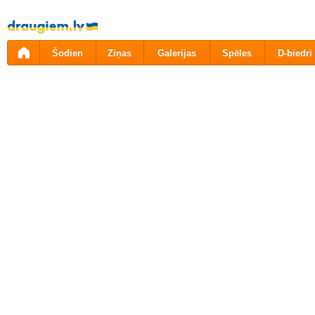
Pāriet
uz
saturu
Šodien
Ziņas
Galerijas
Spēles
D-biedri