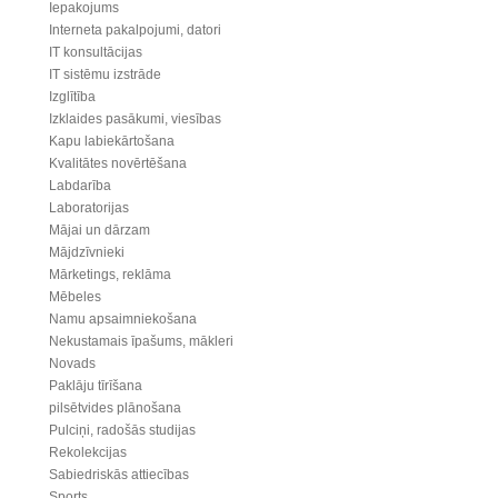
Iepakojums
Interneta pakalpojumi, datori
IT konsultācijas
IT sistēmu izstrāde
Izglītība
Izklaides pasākumi, viesības
Kapu labiekārtošana
Kvalitātes novērtēšana
Labdarība
Laboratorijas
Mājai un dārzam
Mājdzīvnieki
Mārketings, reklāma
Mēbeles
Namu apsaimniekošana
Nekustamais īpašums, mākleri
Novads
Paklāju tīrīšana
pilsētvides plānošana
Pulciņi, radošās studijas
Rekolekcijas
Sabiedriskās attiecības
Sports