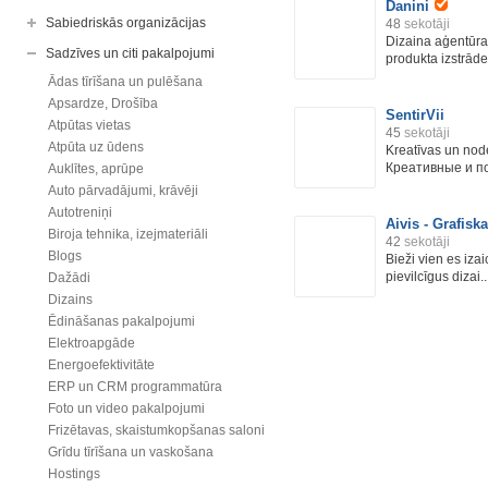
Danini
Sabiedriskās organizācijas
48
sekotāji
Dizaina aģentūra
Sadzīves un citi pakalpojumi
produkta izstrādes
Ādas tīrīšana un pulēšana
Apsardze, Drošība
SentirVii
Atpūtas vietas
45
sekotāji
Atpūta uz ūdens
Kreatīvas un node
Креативные и по
Auklītes, aprūpe
Auto pārvadājumi, krāvēji
Autotreniņi
Aivis - Grafisk
Biroja tehnika, izejmateriāli
42
sekotāji
Blogs
Bieži vien es izai
pievilcīgus dizai..
Dažādi
Dizains
Ēdināšanas pakalpojumi
Elektroapgāde
Energoefektivitāte
ERP un CRM programmatūra
Foto un video pakalpojumi
Frizētavas, skaistumkopšanas saloni
Grīdu tīrīšana un vaskošana
Hostings