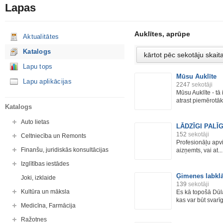
Lapas
Auklītes, aprūpe
Aktualitātes
Katalogs
Lapu tops
Mūsu Auklīte
Lapu aplikācijas
2247
sekotāji
Mūsu Auklīte - tā 
atrast piemērotāko
Katalogs
Auto lietas
LĀDZĪGI PALĪG
152
sekotāji
Celtniecība un Remonts
Profesionāļu apv
Finanšu, juridiskās konsultācijas
aizņemts, vai at...
Izglītības iestādes
Ģimenes labklā
Joki, izklaide
139
sekotāji
Kultūra un māksla
Es kā topošā Dūl
kas var būt svarīga
Medicīna, Farmācija
Ražotnes