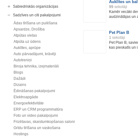
Auklītes un ball
Sabiedriskās organizācijas
99
sekotāji
Kamēr vecāki dev
Sadzīves un citi pakalpojumi
audzinātājas un a
Ādas tīrīšana un pulēšana
Apsardze, Drošība
Pet Plan B
Atpūtas vietas
1
sekotāji
Atpūta uz ūdens
Pet Plan B, savi
kas pieskatīs un i
Auklītes, aprūpe
Auto pārvadājumi, krāvēji
Autotreniņi
Biroja tehnika, izejmateriāli
Blogs
Dažādi
Dizains
Ēdināšanas pakalpojumi
Elektroapgāde
Energoefektivitāte
ERP un CRM programmatūra
Foto un video pakalpojumi
Frizētavas, skaistumkopšanas saloni
Grīdu tīrīšana un vaskošana
Hostings