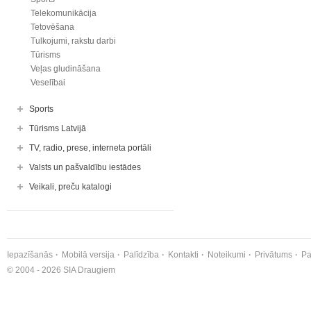
Telekomunikācija
Tetovēšana
Tulkojumi, rakstu darbi
Tūrisms
Veļas gludināšana
Veselībai
Sports
Tūrisms Latvijā
TV, radio, prese, interneta portāli
Valsts un pašvaldību iestādes
Veikali, preču katalogi
Iepazīšanās
Mobilā versija
Palīdzība
Kontakti
Noteikumi
Privātums
Pa
© 2004 - 2026 SIA Draugiem