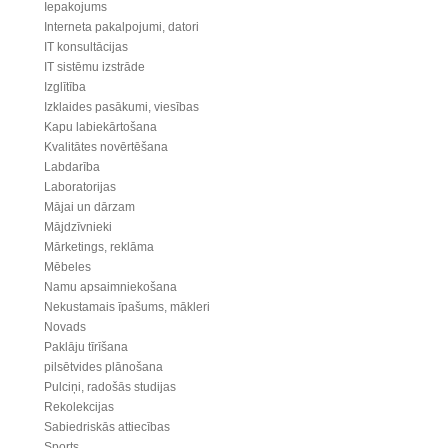
Iepakojums
Interneta pakalpojumi, datori
IT konsultācijas
IT sistēmu izstrāde
Izglītība
Izklaides pasākumi, viesības
Kapu labiekārtošana
Kvalitātes novērtēšana
Labdarība
Laboratorijas
Mājai un dārzam
Mājdzīvnieki
Mārketings, reklāma
Mēbeles
Namu apsaimniekošana
Nekustamais īpašums, mākleri
Novads
Paklāju tīrīšana
pilsētvides plānošana
Pulciņi, radošās studijas
Rekolekcijas
Sabiedriskās attiecības
Sports