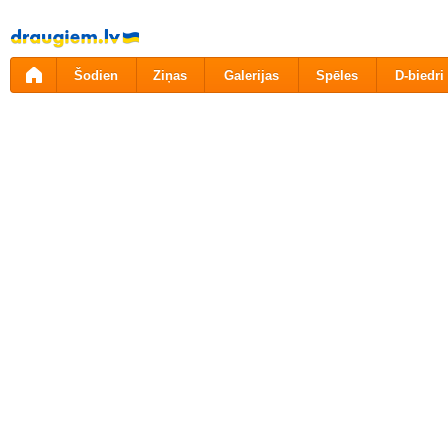
Pāriet
uz
saturu
Šodien
Ziņas
Galerijas
Spēles
D-biedri