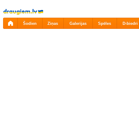
Pāriet
uz
saturu
Šodien
Ziņas
Galerijas
Spēles
D-biedri