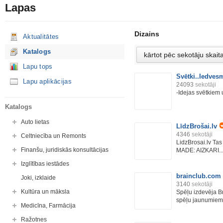
Lapas
Dizains
Aktualitātes
Katalogs
Lapu tops
Svētki..Iedvesm
Lapu aplikācijas
24093
sekotāji
-Idejas svētkiem 
Katalogs
Auto lietas
LīdzBrošai.lv
4346
sekotāji
Celtniecība un Remonts
LidzBrosai.lv Tas 
Finanšu, juridiskās konsultācijas
MADE: AIZKARI..
Izglītības iestādes
brainclub.com
Joki, izklaide
3140
sekotāji
Kultūra un māksla
Spēļu izdevēja B
spēļu jaunumiem u
Medicīna, Farmācija
Ražotnes