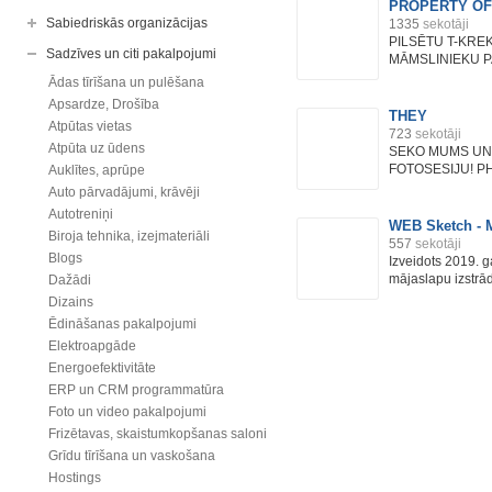
PROPERTY OF 
Sabiedriskās organizācijas
1335
sekotāji
PILSĒTU T-KREK
Sadzīves un citi pakalpojumi
MĀMSLINIEKU PA
Ādas tīrīšana un pulēšana
Apsardze, Drošība
THEY
Atpūtas vietas
723
sekotāji
Atpūta uz ūdens
SEKO MUMS UN
FOTOSESIJU! P
Auklītes, aprūpe
Auto pārvadājumi, krāvēji
Autotreniņi
WEB Sketch - M
Biroja tehnika, izejmateriāli
557
sekotāji
Blogs
Izveidots 2019. 
mājaslapu izstrā
Dažādi
Dizains
Ēdināšanas pakalpojumi
Elektroapgāde
Energoefektivitāte
ERP un CRM programmatūra
Foto un video pakalpojumi
Frizētavas, skaistumkopšanas saloni
Grīdu tīrīšana un vaskošana
Hostings