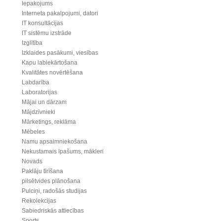
Iepakojums
Interneta pakalpojumi, datori
IT konsultācijas
IT sistēmu izstrāde
Izglītība
Izklaides pasākumi, viesības
Kapu labiekārtošana
Kvalitātes novērtēšana
Labdarība
Laboratorijas
Mājai un dārzam
Mājdzīvnieki
Mārketings, reklāma
Mēbeles
Namu apsaimniekošana
Nekustamais īpašums, mākleri
Novads
Paklāju tīrīšana
pilsētvides plānošana
Pulciņi, radošās studijas
Rekolekcijas
Sabiedriskās attiecības
Sports