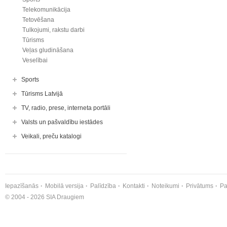
Telekomunikācija
Tetovēšana
Tulkojumi, rakstu darbi
Tūrisms
Veļas gludināšana
Veselībai
Sports
Tūrisms Latvijā
TV, radio, prese, interneta portāli
Valsts un pašvaldību iestādes
Veikali, preču katalogi
Iepazīšanās
Mobilā versija
Palīdzība
Kontakti
Noteikumi
Privātums
Pa
© 2004 - 2026 SIA Draugiem