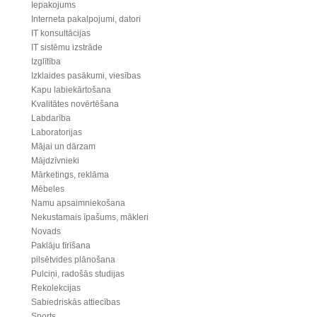
Iepakojums
Interneta pakalpojumi, datori
IT konsultācijas
IT sistēmu izstrāde
Izglītība
Izklaides pasākumi, viesības
Kapu labiekārtošana
Kvalitātes novērtēšana
Labdarība
Laboratorijas
Mājai un dārzam
Mājdzīvnieki
Mārketings, reklāma
Mēbeles
Namu apsaimniekošana
Nekustamais īpašums, mākleri
Novads
Paklāju tīrīšana
pilsētvides plānošana
Pulciņi, radošās studijas
Rekolekcijas
Sabiedriskās attiecības
Sports