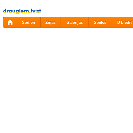
Pāriet
uz
saturu
Šodien
Ziņas
Galerijas
Spēles
D-biedri