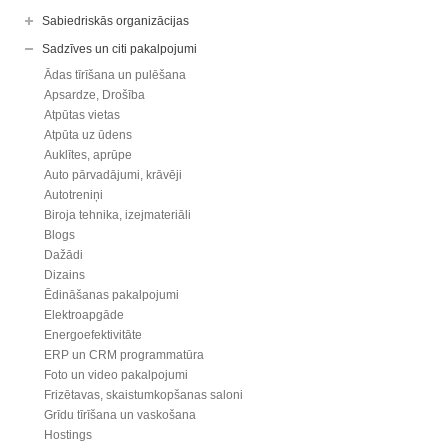
Sabiedriskās organizācijas
Sadzīves un citi pakalpojumi
Ādas tīrīšana un pulēšana
Apsardze, Drošība
Atpūtas vietas
Atpūta uz ūdens
Auklītes, aprūpe
Auto pārvadājumi, krāvēji
Autotreniņi
Biroja tehnika, izejmateriāli
Blogs
Dažādi
Dizains
Ēdināšanas pakalpojumi
Elektroapgāde
Energoefektivitāte
ERP un CRM programmatūra
Foto un video pakalpojumi
Frizētavas, skaistumkopšanas saloni
Grīdu tīrīšana un vaskošana
Hostings