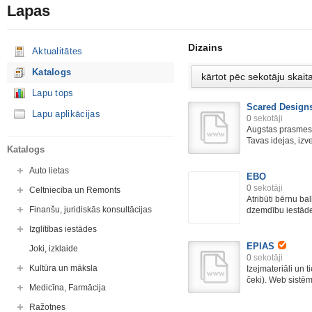
Lapas
Dizains
Aktualitātes
Katalogs
Lapu tops
Scared Design
Lapu aplikācijas
0
sekotāji
Augstas prasmes
Tavas idejas, izv
Katalogs
Auto lietas
EBO
0
sekotāji
Celtniecība un Remonts
Atribūti bērnu ba
Finanšu, juridiskās konsultācijas
dzemdību iestādes
Izglītības iestādes
EPIAS
Joki, izklaide
0
sekotāji
Kultūra un māksla
Izejmateriāli un t
čeki). Web sistēm
Medicīna, Farmācija
Ražotnes