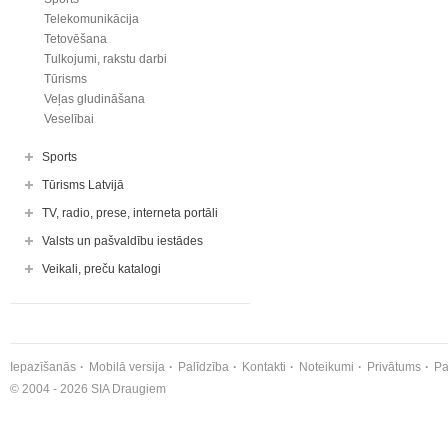
Telekomunikācija
Tetovēšana
Tulkojumi, rakstu darbi
Tūrisms
Veļas gludināšana
Veselībai
Sports
Tūrisms Latvijā
TV, radio, prese, interneta portāli
Valsts un pašvaldību iestādes
Veikali, preču katalogi
Iepazīšanās
Mobilā versija
Palīdzība
Kontakti
Noteikumi
Privātums
Pa
© 2004 - 2026 SIA Draugiem