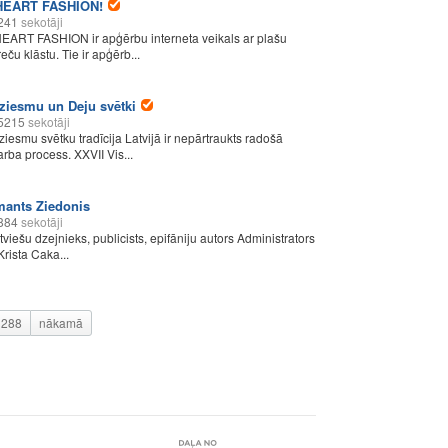
HEART FASHION!
241
sekotāji
HEART FASHION ir apģērbu interneta veikals ar plašu
eču klāstu. Tie ir apģērb...
ziesmu un Deju svētki
5215
sekotāji
ziesmu svētku tradīcija Latvijā ir nepārtraukts radošā
arba process. XXVII Vis...
mants Ziedonis
884
sekotāji
atviešu dzejnieks, publicists, epifāniju autors Administrators
Krista Caka...
288
nākamā