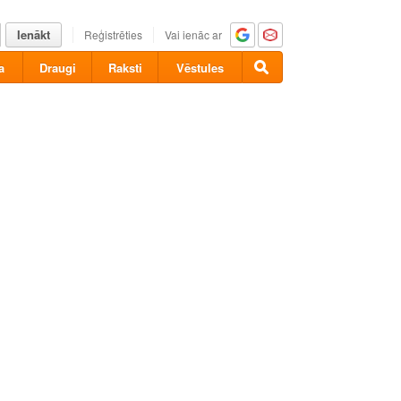
Ienākt
Reģistrēties
Vai ienāc ar
a
Draugi
Raksti
Vēstules