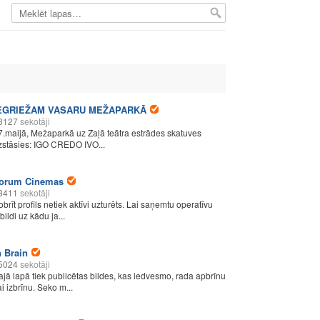
EGRIEŽAM VASARU MEŽAPARKĀ
3127
sekotāji
7.maijā, Mežaparkā uz Zaļā teātra estrādes skatuves
zstāsies: IGO CREDO IVO...
orum Cinemas
3411
sekotāji
obrīt profils netiek aktīvi uzturēts. Lai saņemtu operatīvu
bildi uz kādu ja...
n Brain
5024
sekotāji
ajā lapā tiek publicētas bildes, kas iedvesmo, rada apbrīnu
ai izbrīnu. Seko m...