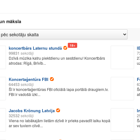
 un māksla
18+
koncertbārs Laternu stundā
I
99831
sekotāji
7
Dzīvā mūzika katru piektdienu un sestdienu! Koncertbārs
2
atrodas: Rīgā, Brīvīb...
u
Koncertaģentūra FBI
F
64453
sekotāji
6
Šī ir koncertaģentūras FBI oficiālā lapa portālā draugiem.lv.
Š
FBI ir vadošā izkl...
at
Jacobs Krönung Latvija
I
32532
sekotāji
2
Viena no labākajām lietām dzīvē ir prieks pavadīt laiku kopā
Š
ar sev tuviem cilvē...
v