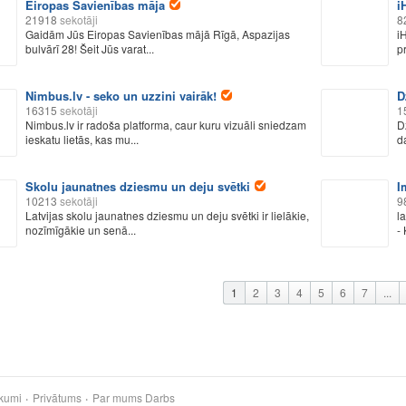
Eiropas Savienības māja
i
21918
sekotāji
8
Gaidām Jūs Eiropas Savienības mājā Rīgā, Aspazijas
i
bulvārī 28! Šeit Jūs varat...
pr
Nimbus.lv - seko un uzzini vairāk!
D
16315
sekotāji
1
Nimbus.lv ir radoša platforma, caur kuru vizuāli sniedzam
D
ieskatu lietās, kas mu...
d
Skolu jaunatnes dziesmu un deju svētki
I
10213
sekotāji
9
Latvijas skolu jaunatnes dziesmu un deju svētki ir lielākie,
l
nozīmīgākie un senā...
- 
1
2
3
4
5
6
7
...
kumi
Privātums
Par mums
Darbs