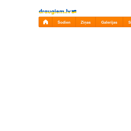
Pāriet
uz
saturu
Šodien
Ziņas
Galerijas
S