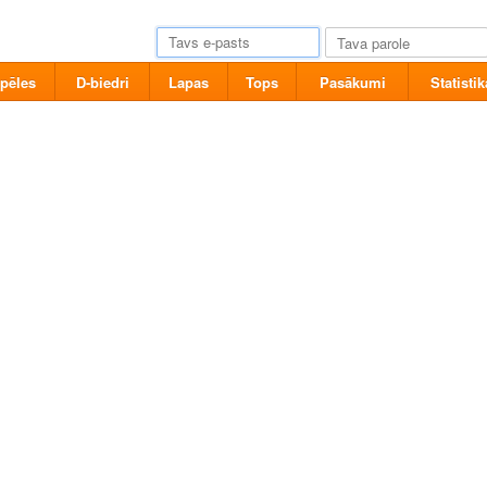
pēles
D-biedri
Lapas
Tops
Pasākumi
Statistik