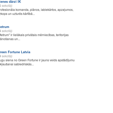
ienes dārzi IK
5
sekotāji
rofesionāla komanda, plānos, labiekārtos, apzaļumos,
zkops un uzturēs kārtībā...
etrum
4
sekotāji
Metrum" ir lielākais privātais mērniecības, teritorijas
lānošanas un...
reen Fortune Latvia
9
sekotāji
ugu siena no Green Fortune ir jauns veids apstādījumu
ekļaušanai sabiedriskās...