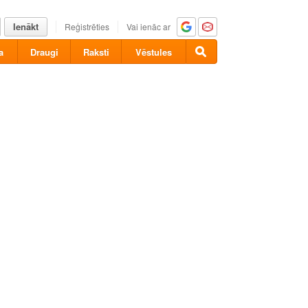
Ienākt
Reģistrēties
Vai ienāc ar
a
Draugi
Raksti
Vēstules