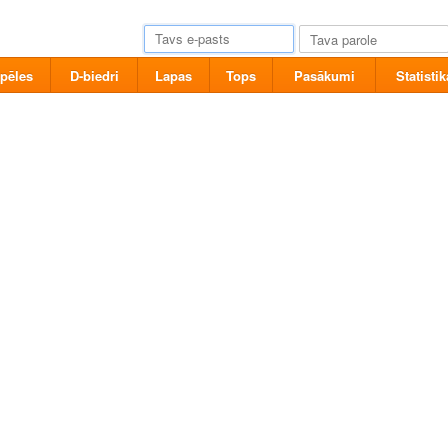
pēles
D-biedri
Lapas
Tops
Pasākumi
Statistik