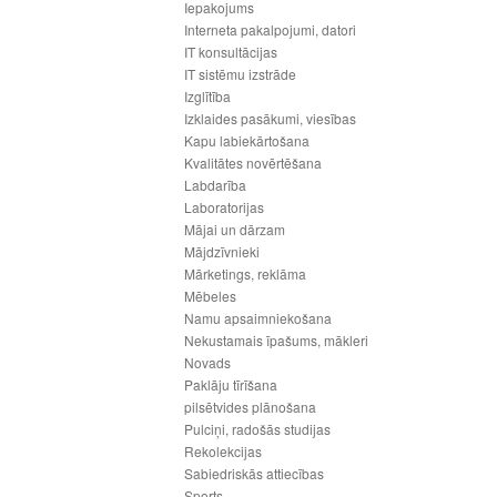
Iepakojums
Interneta pakalpojumi, datori
IT konsultācijas
IT sistēmu izstrāde
Izglītība
Izklaides pasākumi, viesības
Kapu labiekārtošana
Kvalitātes novērtēšana
Labdarība
Laboratorijas
Mājai un dārzam
Mājdzīvnieki
Mārketings, reklāma
Mēbeles
Namu apsaimniekošana
Nekustamais īpašums, mākleri
Novads
Paklāju tīrīšana
pilsētvides plānošana
Pulciņi, radošās studijas
Rekolekcijas
Sabiedriskās attiecības
Sports