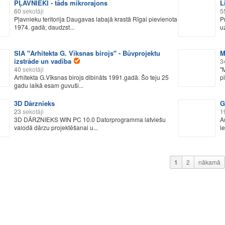
PĻAVNIEKI - tāds mikrorajons
L
60
sekotāji
5
Pļavnieku teritorija Daugavas labajā krastā Rīgai pievienota
P
1974. gadā; daudzst...
u
SIA "Arhitekta G. Vīksnas birojs" - Būvprojektu
M
izstrāde un vadība
3
40
sekotāji
"
Arhitekta G.Vīksnas birojs dibināts 1991.gadā. Šo teju 25
p
gadu laikā esam guvuši...
3D Dārznieks
G
23
sekotāji
1
3D DĀRZNIEKS WIN PC 10.0 Datorprogramma latviešu
A
valodā dārzu projektēšanai u...
i
1
2
nākamā