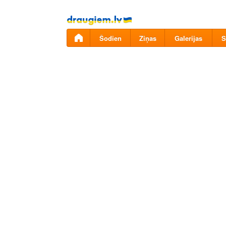
Pāriet
uz
saturu
Šodien
Ziņas
Galerijas
S