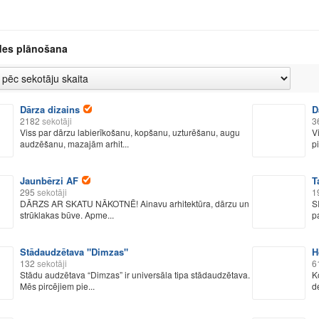
ides plānošana
Dārza dizains
D
2182
sekotāji
3
Viss par dārzu labierīkošanu, kopšanu, uzturēšanu, augu
V
audzēšanu, mazajām arhit...
p
Jaunbērzi AF
T
295
sekotāji
1
DĀRZS AR SKATU NĀKOTNĒ! Ainavu arhitektūra, dārzu un
S
strūklakas būve. Apme...
p
Stādaudzētava "Dimzas"
H
132
sekotāji
6
Stādu audzētava “Dimzas” ir universāla tipa stādaudzētava.
K
Mēs pircējiem pie...
d