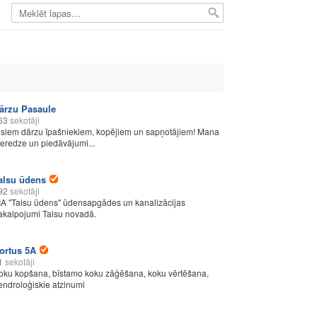
ārzu Pasaule
63
sekotāji
isiem dārzu īpašniekiem, kopējiem un sapņotājiem! Mana
ieredze un piedāvājumi...
alsu ūdens
92
sekotāji
IA "Talsu ūdens" ūdensapgādes un kanalizācijas
akalpojumi Talsu novadā.
ortus 5A
1
sekotāji
oku kopšana, bīstamo koku zāģēšana, koku vērtēšana,
endroloģiskie atzinumi