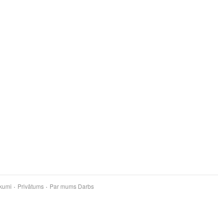
kumi
Privātums
Par mums
Darbs