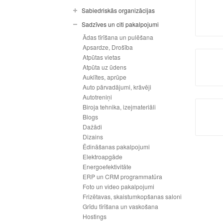
Sabiedriskās organizācijas
Sadzīves un citi pakalpojumi
Ādas tīrīšana un pulēšana
Apsardze, Drošība
Atpūtas vietas
Atpūta uz ūdens
Auklītes, aprūpe
Auto pārvadājumi, krāvēji
Autotreniņi
Biroja tehnika, izejmateriāli
Blogs
Dažādi
Dizains
Ēdināšanas pakalpojumi
Elektroapgāde
Energoefektivitāte
ERP un CRM programmatūra
Foto un video pakalpojumi
Frizētavas, skaistumkopšanas saloni
Grīdu tīrīšana un vaskošana
Hostings