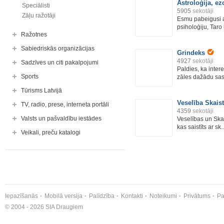
Astroloģija, ez
Speciālisti
5905
sekotāji
Zāļu ražotāji
Esmu pabeigusi a
psiholoģiju, Taro 
Ražotnes
Sabiedriskās organizācijas
Grindeks
4927
sekotāji
Sadzīves un citi pakalpojumi
Paldies, ka inter
Sports
zāles dažādu sasl
Tūrisms Latvijā
Veselība Skai
TV, radio, prese, interneta portāli
4359
sekotāji
Valsts un pašvaldību iestādes
Veselības un Skai
kas saistīts ar sk..
Veikali, preču katalogi
Iepazīšanās
Mobilā versija
Palīdzība
Kontakti
Noteikumi
Privātums
Pa
© 2004 - 2026 SIA Draugiem