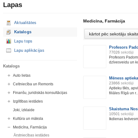
Lapas
Medicīna, Farmācija
Aktualitātes
Katalogs
Lapu tops
Profesors Pad
Lapu aplikācijas
77026
sekotāji
Profesors Padomi
dzīvesveidu un ko 
Katalogs
Auto lietas
Mēness aptiek
23866
sekotāji
Celtniecība un Remonts
Aptieku tīkls, ap
Finanšu, juridiskās konsultācijas
filiāles Rīgā un r..
Izglītības iestādes
Skaistuma No
Joki, izklaide
10501
sekotāji
Kultūra un māksla
Ikdienas Iedvesm
Medicīna, Farmācija
Ārstniecības iestādes