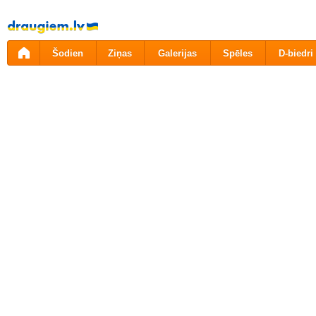
Pāriet
uz
saturu
Šodien
Ziņas
Galerijas
Spēles
D-biedri