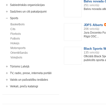
Balvu novada č
Sabiedriskās organizācijas
251
sekotāji
Balvu novada atk
Sadzīves un citi pakalpojumi
Sports
Basketbols
JDFS Alberts
206
sekotāji
Cits
Jura Docenko Futb
Florbols
Rīgā OSC...
Futbols
Hokejs
Motorsports
Black Sports W
135
sekotāji
Orientēšanās
Oficiālā Black Sp
Volejbols
publicēts sporta 
Tūrisms Latvijā
TV, radio, prese, interneta portāli
Valsts un pašvaldību iestādes
Veikali, preču katalogi