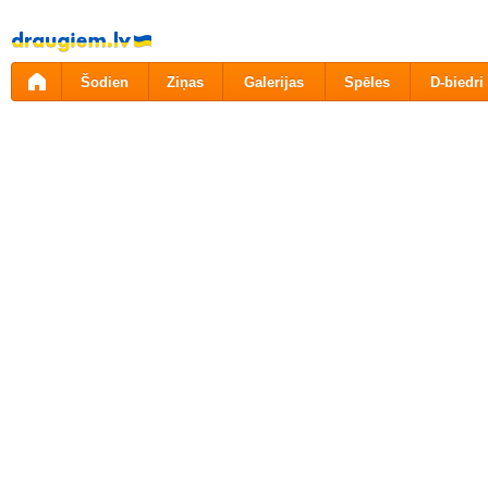
Pāriet
uz
saturu
Šodien
Ziņas
Galerijas
Spēles
D-biedri