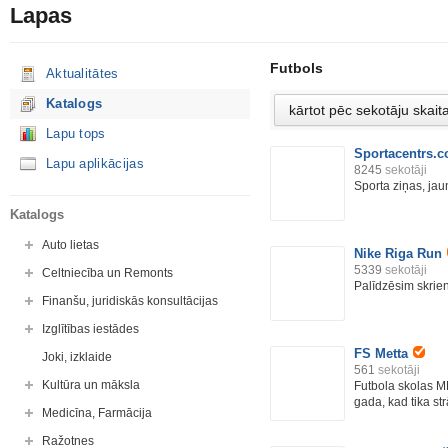
Lapas
Futbols
Aktualitātes
Katalogs
Lapu tops
Sportacentrs.
Lapu aplikācijas
8245
sekotāji
Sporta ziņas, jau
Katalogs
Auto lietas
Nike Riga Run
5339
sekotāji
Celtniecība un Remonts
Palīdzēsim skrien
Finanšu, juridiskās konsultācijas
Izglītības iestādes
FS Metta
Joki, izklaide
561
sekotāji
Kultūra un māksla
Futbola skolas M
gada, kad tika str
Medicīna, Farmācija
Ražotnes