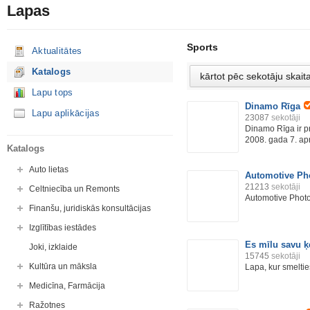
Lapas
Sports
Aktualitātes
Katalogs
Lapu tops
Dinamo Rīga
Lapu aplikācijas
23087
sekotāji
Dinamo Rīga ir pr
2008. gada 7. aprī
Katalogs
Auto lietas
Automotive Ph
21213
sekotāji
Celtniecība un Remonts
Automotive Phot
Finanšu, juridiskās konsultācijas
Izglītības iestādes
Es mīlu savu 
Joki, izklaide
15745
sekotāji
Kultūra un māksla
Lapa, kur smeltie
Medicīna, Farmācija
Ražotnes