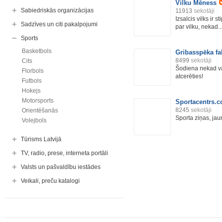
Vilku Mēness
Sabiedriskās organizācijas
11913
sekotāji
Izsalcis vilks ir 
Sadzīves un citi pakalpojumi
par vilku, nekad..
Sports
Basketbols
Gribasspēka fa
8499
sekotāji
Cits
Šodiena nekad vai
Florbols
atcerēties!
Futbols
Hokejs
Motorsports
Sportacentrs.
8245
sekotāji
Orientēšanās
Sporta ziņas, jau
Volejbols
Tūrisms Latvijā
TV, radio, prese, interneta portāli
Valsts un pašvaldību iestādes
Veikali, preču katalogi