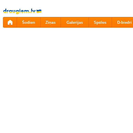
Pāriet
uz
saturu
Šodien
Ziņas
Galerijas
Spēles
D-biedri