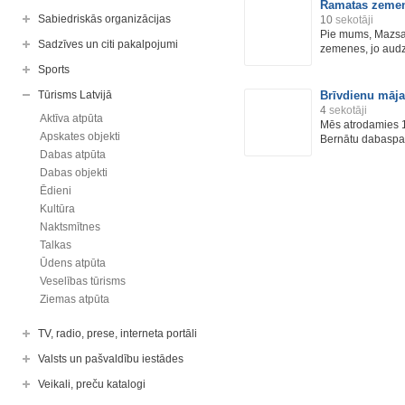
Ramatas zeme
Sabiedriskās organizācijas
10
sekotāji
Pie mums, Mazsal
Sadzīves un citi pakalpojumi
zemenes, jo audzē
Sports
Tūrisms Latvijā
Brīvdienu māja
4
sekotāji
Aktīva atpūta
Mēs atrodamies 15
Apskates objekti
Bernātu dabaspark
Dabas atpūta
Dabas objekti
Ēdieni
Kultūra
Naktsmītnes
Talkas
Ūdens atpūta
Veselības tūrisms
Ziemas atpūta
TV, radio, prese, interneta portāli
Valsts un pašvaldību iestādes
Veikali, preču katalogi