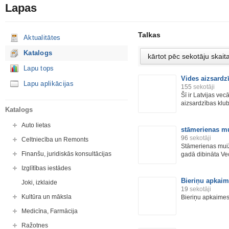
Lapas
Talkas
Aktualitātes
Katalogs
Lapu tops
Vides aizsardz
Lapu aplikācijas
155
sekotāji
Šī ir Latvijas vec
aizsardzības klub.
Katalogs
Auto lietas
stāmerienas m
96
sekotāji
Celtniecība un Remonts
Stāmerienas muiž
Finanšu, juridiskās konsultācijas
gadā dibināta Ve
Izglītības iestādes
Bieriņu apkai
Joki, izklaide
19
sekotāji
Kultūra un māksla
Bieriņu apkaimes
Medicīna, Farmācija
Ražotnes