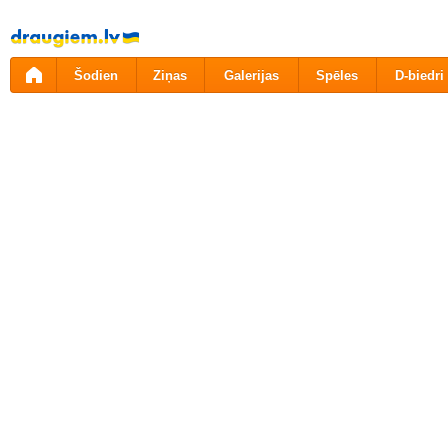
Pāriet
uz
saturu
Šodien
Ziņas
Galerijas
Spēles
D-biedri