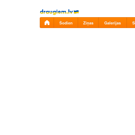
Pāriet
uz
saturu
Šodien
Ziņas
Galerijas
S