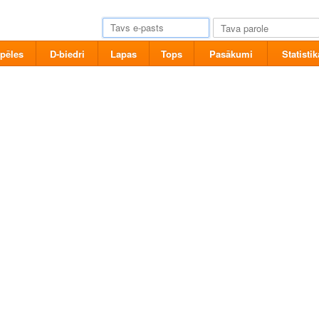
pēles
D-biedri
Lapas
Tops
Pasākumi
Statistik