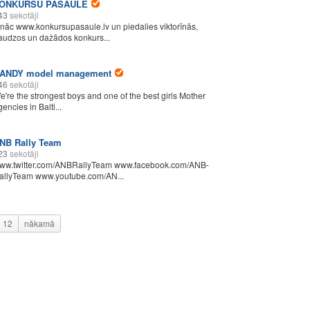
ONKURSU PASAULE
43
sekotāji
enāc www.konkursupasaule.lv un piedalies viktorīnās,
audzos un dažādos konkurs...
ANDY model management
46
sekotāji
e're the strongest boys and one of the best girls Mother
encies in Balti...
NB Rally Team
23
sekotāji
ww.twitter.com/ANBRallyTeam www.facebook.com/ANB-
allyTeam www.youtube.com/AN...
12
nākamā