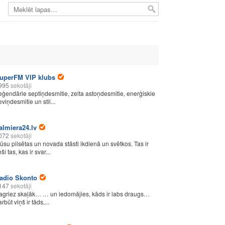
uperFM VIP klubs
995
sekotāji
eģendārie septiņdesmitie, zelta astoņdesmitie, enerģiskie
viņdesmitie un stil...
almiera24.lv
072
sekotāji
ūsu pilsētas un novada stāsti ikdienā un svētkos. Tas ir
eši tas, kas ir svar...
adio Skonto
147
sekotāji
agriez skaļāk… … un iedomājies, kāds ir labs draugs…
rbūt viņš ir tāds,...