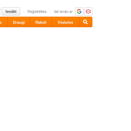
Ienākt
Reģistrēties
Vai ienāc ar
a
Draugi
Raksti
Vēstules