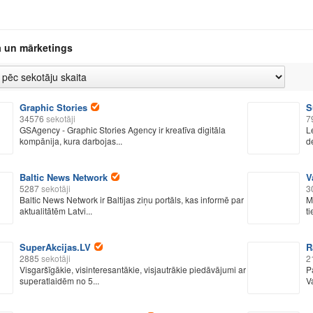
 un mārketings
Graphic Stories
S
34576
sekotāji
7
GSAgency - Graphic Stories Agency ir kreatīva digitāla
L
kompānija, kura darbojas...
de
Baltic News Network
V
5287
sekotāji
3
Baltic News Network ir Baltijas ziņu portāls, kas informē par
M
aktualitātēm Latvi...
ti
SuperAkcijas.LV
R
2885
sekotāji
2
Visgaršīgākie, visinteresantākie, visjautrākie piedāvājumi ar
P
superatlaidēm no 5...
Va