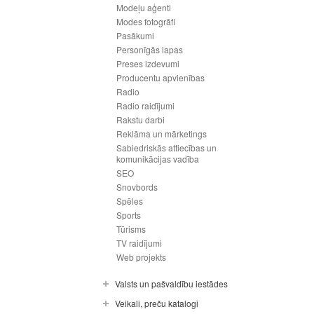
Modeļu aģenti
Modes fotogrāfi
Pasākumi
Personīgās lapas
Preses izdevumi
Producentu apvienības
Radio
Radio raidījumi
Rakstu darbi
Reklāma un mārketings
Sabiedriskās attiecības un
komunikācijas vadība
SEO
Snovbords
Spēles
Sports
Tūrisms
TV raidījumi
Web projekts
Valsts un pašvaldību iestādes
Veikali, preču katalogi