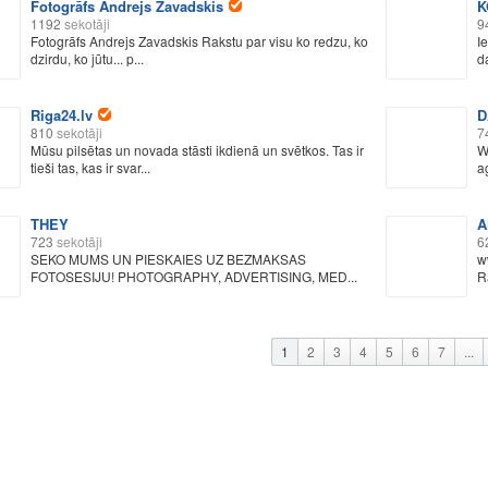
Fotogrāfs Andrejs Zavadskis
K
1192
sekotāji
9
Fotogrāfs Andrejs Zavadskis Rakstu par visu ko redzu, ko
I
dzirdu, ko jūtu... p...
d
Riga24.lv
D
810
sekotāji
7
Mūsu pilsētas un novada stāsti ikdienā un svētkos. Tas ir
W
tieši tas, kas ir svar...
ag
THEY
A
723
sekotāji
6
SEKO MUMS UN PIESKAIES UZ BEZMAKSAS
w
FOTOSESIJU! PHOTOGRAPHY, ADVERTISING, MED...
R
1
2
3
4
5
6
7
...