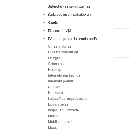
Sabiedriskās organizācijas
Sadzīves un citi pakalpojumi
Sports
Tūrisms Latvijā
TV, radio, prese, interneta portāli
Cīņas mākslas
E-pasta mārketings
Fotogrāfi
Grāmatas
Hostings
Interneta mārketings
Interneta portāli
Izklaide
Konkurss
Labdarības organizācijas
Lomu spēles
mājas lapu izstrāde
Māksla
Mobilie telefoni
Mode