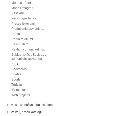
Modeļu aģenti
Modes fotogrāfi
Pasākumi
Personīgās lapas
Preses izdevumi
Producentu apvienības
Radio
Radio raidījumi
Rakstu darbi
Reklāma un mārketings
Sabiedriskās attiecības un
komunikācijas vadība
SEO
Snovbords
Spēles
Sports
Tūrisms
TV raidījumi
Web projekts
Valsts un pašvaldību iestādes
Veikali, preču katalogi