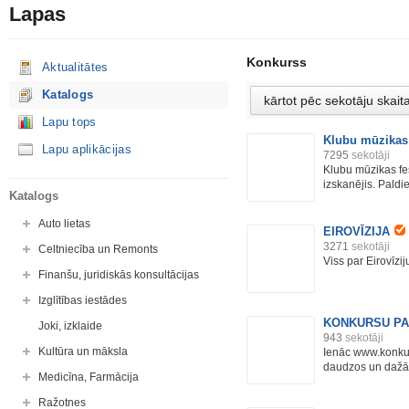
Lapas
Konkurss
Aktualitātes
Katalogs
Lapu tops
Klubu mūzikas 
Lapu aplikācijas
7295
sekotāji
Klubu mūzikas fes
izskanējis. Paldie
Katalogs
Auto lietas
EIROVĪZIJA
3271
sekotāji
Celtniecība un Remonts
Viss par Eirovīzij
Finanšu, juridiskās konsultācijas
Izglītības iestādes
KONKURSU P
Joki, izklaide
943
sekotāji
Kultūra un māksla
Ienāc www.konkur
daudzos un dažād
Medicīna, Farmācija
Ražotnes