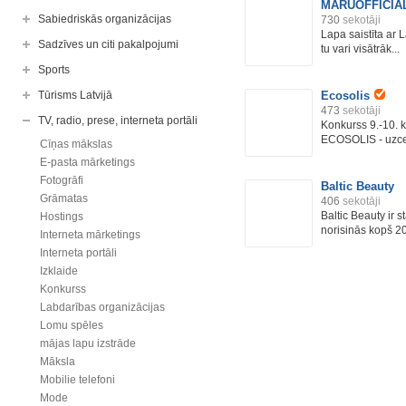
MARUOFFICIA
Sabiedriskās organizācijas
730
sekotāji
Lapa saistīta ar 
Sadzīves un citi pakalpojumi
tu vari visātrāk...
Sports
Tūrisms Latvijā
Ecosolis
473
sekotāji
TV, radio, prese, interneta portāli
Konkurss 9.-10. k
ECOSOLIS - uzcel
Cīņas mākslas
E-pasta mārketings
Fotogrāfi
Baltic Beauty
Grāmatas
406
sekotāji
Baltic Beauty ir 
Hostings
norisinās kopš 2
Interneta mārketings
Interneta portāli
Izklaide
Konkurss
Labdarības organizācijas
Lomu spēles
mājas lapu izstrāde
Māksla
Mobilie telefoni
Mode