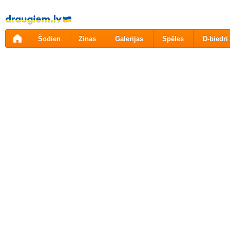
Pāriet
uz
saturu
Šodien
Ziņas
Galerijas
Spēles
D-biedri