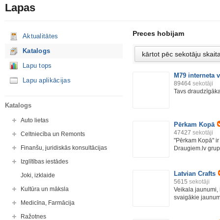
Lapas
Preces hobijam
Aktualitātes
Katalogs
Lapu tops
M79 interneta v
Lapu aplikācijas
89464
sekotāji
Tavs draudzīgākai
Katalogs
Auto lietas
Pērkam Kopā
47427
sekotāji
Celtniecība un Remonts
"Pērkam Kopā" ir 
Finanšu, juridiskās konsultācijas
Draugiem.lv grupa
Izglītības iestādes
Latvian Crafts
Joki, izklaide
5615
sekotāji
Kultūra un māksla
Veikala jaunumi,
svaigākie jaunumi
Medicīna, Farmācija
Ražotnes