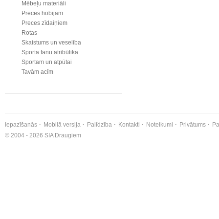
Mēbeļu materiāli
Preces hobijam
Preces zīdaiņiem
Rotas
Skaistums un veselība
Sporta fanu atribūtika
Sportam un atpūtai
Tavām acīm
Iepazīšanās
Mobilā versija
Palīdzība
Kontakti
Noteikumi
Privātums
Pa
© 2004 - 2026 SIA Draugiem