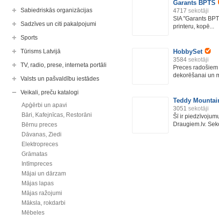
Garants BPTS
Sabiedriskās organizācijas
4717
sekotāji
SIA "Garants BP
Sadzīves un citi pakalpojumi
printeru, kopē...
Sports
Tūrisms Latvijā
HobbySet
3584
sekotāji
TV, radio, prese, interneta portāli
Preces radošiem 
dekorēšanai un mā
Valsts un pašvaldību iestādes
Veikali, preču katalogi
Teddy Mountai
Apģērbi un apavi
3051
sekotāji
Bāri, Kafejnīcas, Restorāni
Šī ir piedzīvojum
Draugiem.lv. Sek
Bērnu preces
Dāvanas, Ziedi
Elektropreces
Grāmatas
Intīmpreces
Mājai un dārzam
Mājas lapas
Mājas ražojumi
Māksla, rokdarbi
Mēbeles