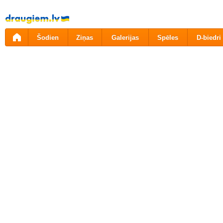
Pāriet
uz
saturu
Šodien
Ziņas
Galerijas
Spēles
D-biedri