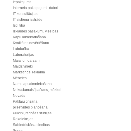
Iepakojums
Interneta pakalpojumi, datori
IT konsultācijas
IT sistēmu izstrāde
Izglītība
Izklaides pasākumi, viesības
Kapu labiekārtošana
Kvalitātes novērtēšana
Labdarība
Laboratorijas
Mājai un dārzam
Mājdzīvnieki
Mārketings, reklāma
Mēbeles
Namu apsaimniekošana
Nekustamais īpašums, mākleri
Novads
Paklāju tīrīšana
pilsētvides plānošana
Pulciņi, radošās studijas
Rekolekcijas
Sabiedriskās attiecības
Sports