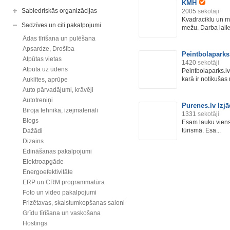
KMH
Sabiedriskās organizācijas
2005
sekotāji
Kvadraciklu un m
Sadzīves un citi pakalpojumi
mežu. Darba laiks
Ādas tīrīšana un pulēšana
Apsardze, Drošība
Peintbolaparks
Atpūtas vietas
1420
sekotāji
Atpūta uz ūdens
Peintbolaparks.lv
karā ir notikušas 
Auklītes, aprūpe
Auto pārvadājumi, krāvēji
Autotreniņi
Purenes.lv Izj
Biroja tehnika, izejmateriāli
1331
sekotāji
Blogs
Esam lauku viens
tūrismā. Esa...
Dažādi
Dizains
Ēdināšanas pakalpojumi
Elektroapgāde
Energoefektivitāte
ERP un CRM programmatūra
Foto un video pakalpojumi
Frizētavas, skaistumkopšanas saloni
Grīdu tīrīšana un vaskošana
Hostings