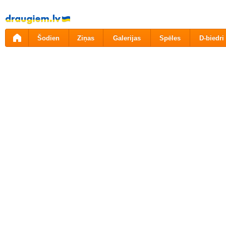
Pāriet
uz
saturu
Šodien
Ziņas
Galerijas
Spēles
D-biedri