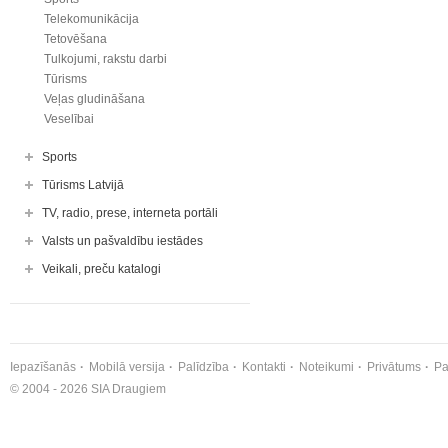
Telekomunikācija
Tetovēšana
Tulkojumi, rakstu darbi
Tūrisms
Veļas gludināšana
Veselībai
Sports
Tūrisms Latvijā
TV, radio, prese, interneta portāli
Valsts un pašvaldību iestādes
Veikali, preču katalogi
Iepazīšanās
Mobilā versija
Palīdzība
Kontakti
Noteikumi
Privātums
Pa
© 2004 - 2026 SIA Draugiem