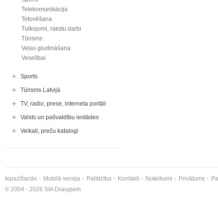
Telekomunikācija
Tetovēšana
Tulkojumi, rakstu darbi
Tūrisms
Veļas gludināšana
Veselībai
Sports
Tūrisms Latvijā
TV, radio, prese, interneta portāli
Valsts un pašvaldību iestādes
Veikali, preču katalogi
Iepazīšanās
Mobilā versija
Palīdzība
Kontakti
Noteikumi
Privātums
Pa
© 2004 - 2026 SIA Draugiem