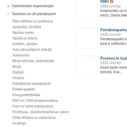
KMH
Sabiedriskās organizācijas
2005
sekotāji
Kvadraciklu un m
Sadzīves un citi pakalpojumi
mežu. Darba laiks
Ādas tīrīšana un pulēšana
Apsardze, Drošība
Peintbolaparks
Atpūtas vietas
1420
sekotāji
Atpūta uz ūdens
Peintbolaparks.lv
karā ir notikušas 
Auklītes, aprūpe
Auto pārvadājumi, krāvēji
Autotreniņi
Purenes.lv Izj
Biroja tehnika, izejmateriāli
1331
sekotāji
Blogs
Esam lauku viens
tūrismā. Esa...
Dažādi
Dizains
Ēdināšanas pakalpojumi
Elektroapgāde
Energoefektivitāte
ERP un CRM programmatūra
Foto un video pakalpojumi
Frizētavas, skaistumkopšanas saloni
Grīdu tīrīšana un vaskošana
Hostings