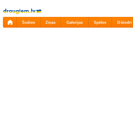
Pāriet
uz
saturu
Šodien
Ziņas
Galerijas
Spēles
D-biedri