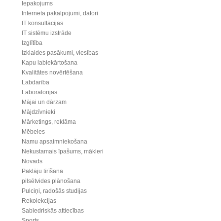
Iepakojums
Interneta pakalpojumi, datori
IT konsultācijas
IT sistēmu izstrāde
Izglītība
Izklaides pasākumi, viesības
Kapu labiekārtošana
Kvalitātes novērtēšana
Labdarība
Laboratorijas
Mājai un dārzam
Mājdzīvnieki
Mārketings, reklāma
Mēbeles
Namu apsaimniekošana
Nekustamais īpašums, mākleri
Novads
Paklāju tīrīšana
pilsētvides plānošana
Pulciņi, radošās studijas
Rekolekcijas
Sabiedriskās attiecības
Sports