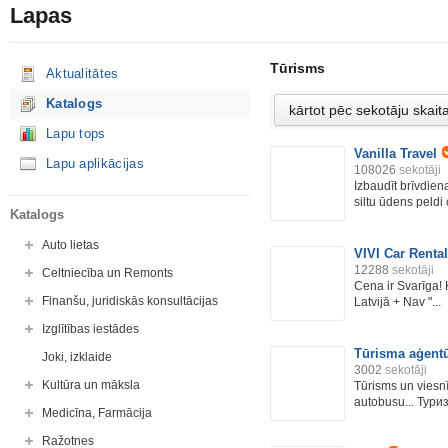
Lapas
Tūrisms
Aktualitātes
Katalogs
Lapu tops
Vanilla Travel
Lapu aplikācijas
108026
sekotāji
Izbaudīt brīvdiena
siltu ūdens peldi o
Katalogs
Auto lietas
VIVI Car Rental
12288
sekotāji
Celtniecība un Remonts
Cena ir Svarīga!
Finanšu, juridiskās konsultācijas
Latvijā + Nav "...
Izglītības iestādes
Tūrisma aģentū
Joki, izklaide
3002
sekotāji
Kultūra un māksla
Tūrisms un viesnī
autobusu... Туриз
Medicīna, Farmācija
Ražotnes