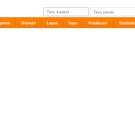
pēles
D-biedri
Lapas
Tops
Pasākumi
Statistik