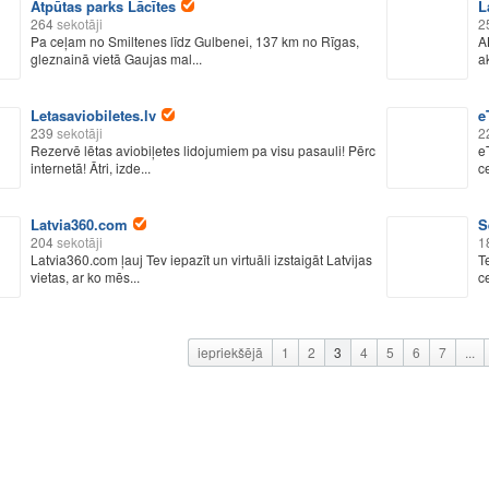
Atpūtas parks Lācītes
L
264
sekotāji
2
Pa ceļam no Smiltenes līdz Gulbenei, 137 km no Rīgas,
A
gleznainā vietā Gaujas mal...
a
Letasaviobiletes.lv
e
239
sekotāji
2
Rezervē lētas aviobiļetes lidojumiem pa visu pasauli! Pērc
e
internetā! Ātri, izde...
c
Latvia360.com
S
204
sekotāji
1
Latvia360.com ļauj Tev iepazīt un virtuāli izstaigāt Latvijas
T
vietas, ar ko mēs...
c
iepriekšējā
1
2
3
4
5
6
7
...