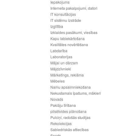
Iepakojums
Interneta pakalpojumi, datori
IT konsultācijas
IT sistēmu izstrāde
Izglītība
Izklaides pasākumi, viesības
Kapu labiekārtošana
Kvalitātes novērtēšana
Labdarība
Laboratorijas
Mājai un dārzam
Mājdzīvnieki
Mārketings, reklāma
Mēbeles
Namu apsaimniekošana
Nekustamais īpašums, mākleri
Novads
Paklāju tīrīšana
pilsētvides plānošana
Pulciņi, radošās studijas
Rekolekcijas
Sabiedriskās attiecības
Sports