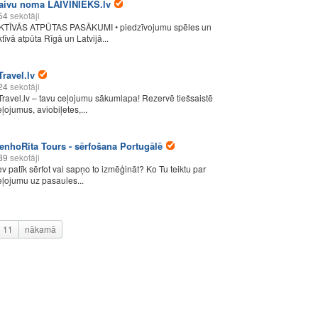
aivu noma LAIVINIEKS.lv
54
sekotāji
KTĪVĀS ATPŪTAS PASĀKUMI • piedzīvojumu spēles un
ktīvā atpūta Rīgā un Latvijā...
Travel.lv
24
sekotāji
Travel.lv – tavu ceļojumu sākumlapa! Rezervē tiešsaistē
eļojumus, aviobiļetes,...
enhoRita Tours - sērfošana Portugālē
89
sekotāji
ev patīk sērfot vai sapņo to izmēģināt? Ko Tu teiktu par
eļojumu uz pasaules...
11
nākamā