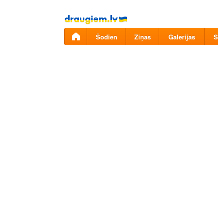
Pāriet
uz
saturu
Šodien
Ziņas
Galerijas
S