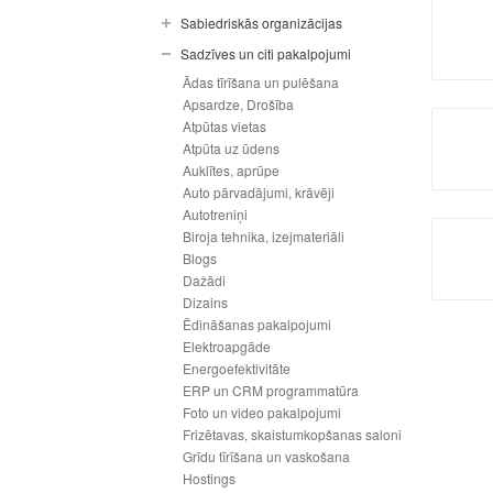
Sabiedriskās organizācijas
Sadzīves un citi pakalpojumi
Ādas tīrīšana un pulēšana
Apsardze, Drošība
Atpūtas vietas
Atpūta uz ūdens
Auklītes, aprūpe
Auto pārvadājumi, krāvēji
Autotreniņi
Biroja tehnika, izejmateriāli
Blogs
Dažādi
Dizains
Ēdināšanas pakalpojumi
Elektroapgāde
Energoefektivitāte
ERP un CRM programmatūra
Foto un video pakalpojumi
Frizētavas, skaistumkopšanas saloni
Grīdu tīrīšana un vaskošana
Hostings