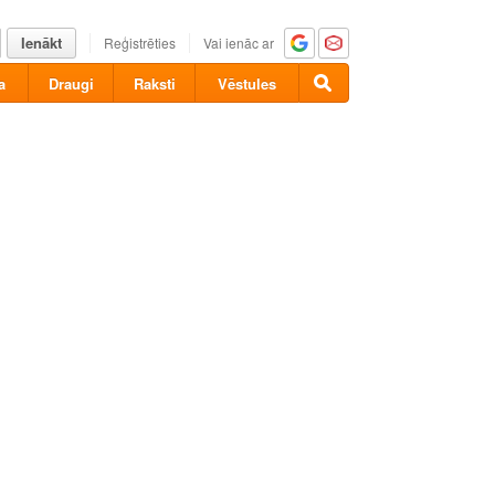
Ienākt
Reģistrēties
Vai ienāc ar
a
Draugi
Raksti
Vēstules