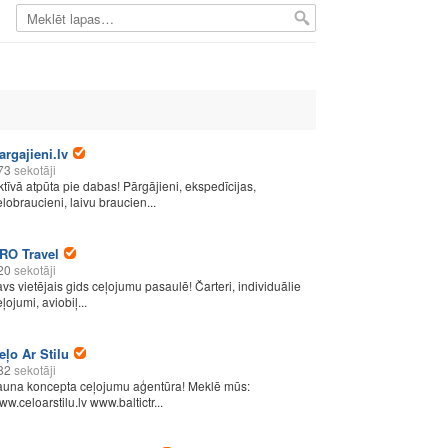
argajieni.lv
73
sekotāji
ktīvā atpūta pie dabas! Pārgājieni, ekspedīcijas,
elobraucieni, laivu braucien...
RO Travel
20
sekotāji
avs vietējais gids ceļojumu pasaulē! Čarteri, individuālie
ļojumi, aviobiļ...
eļo Ar Stilu
82
sekotāji
auna koncepta ceļojumu aģentūra! Meklē mūs:
ww.celoarstilu.lv www.baltictr...