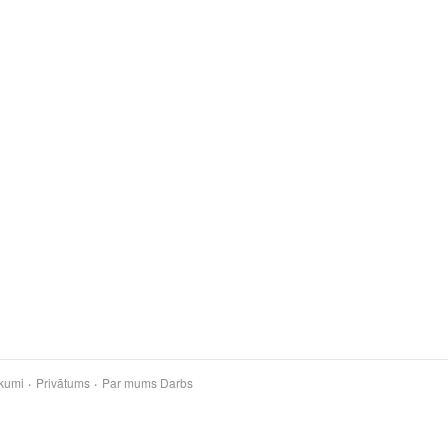
kumi
Privātums
Par mums
Darbs