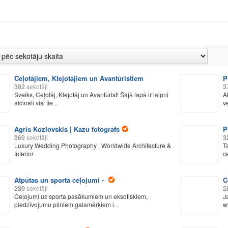
Ceļotājiem, Klejotājiem un Avantūristiem
P
382
sekotāji
3
Sveiks, Ceļotāj, Klejotāj un Avantūrist! Šajā lapā ir laipni
A
aicināti visi tie...
v
Agris Kozlovskis | Kāzu fotogrāfs
P
369
sekotāji
3
Luxury Wedding Photography | Worldwide Architecture &
T
Interior
ce
Atpūtas un sporta ceļojumi -
C
289
sekotāji
2
Ceļojumi uz sporta pasākumiem un eksotiskiem,
J
piedzīvojumu pilniem galamērķiem i...
w