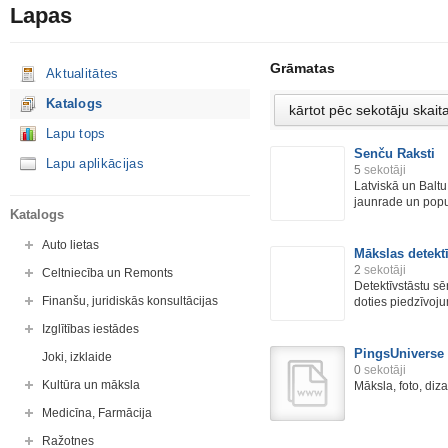
Lapas
Grāmatas
Aktualitātes
Katalogs
Lapu tops
Senču Raksti
Lapu aplikācijas
5
sekotāji
Latviskā un Baltu 
jaunrade un popul
Katalogs
Auto lietas
Mākslas detektī
2
sekotāji
Celtniecība un Remonts
Detektīvstāstu sē
Finanšu, juridiskās konsultācijas
doties piedzīvoju
Izglītības iestādes
PingsUniverse
Joki, izklaide
0
sekotāji
Kultūra un māksla
Māksla, foto, diza
Medicīna, Farmācija
Ražotnes