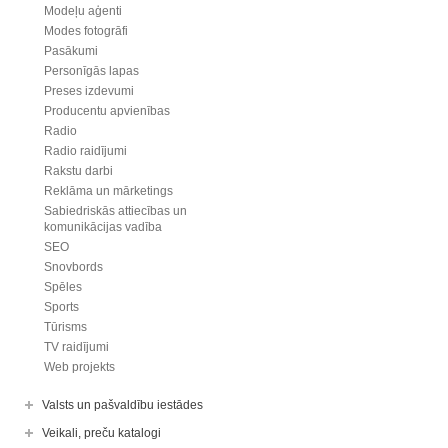
Modeļu aģenti
Modes fotogrāfi
Pasākumi
Personīgās lapas
Preses izdevumi
Producentu apvienības
Radio
Radio raidījumi
Rakstu darbi
Reklāma un mārketings
Sabiedriskās attiecības un
komunikācijas vadība
SEO
Snovbords
Spēles
Sports
Tūrisms
TV raidījumi
Web projekts
Valsts un pašvaldību iestādes
Veikali, preču katalogi