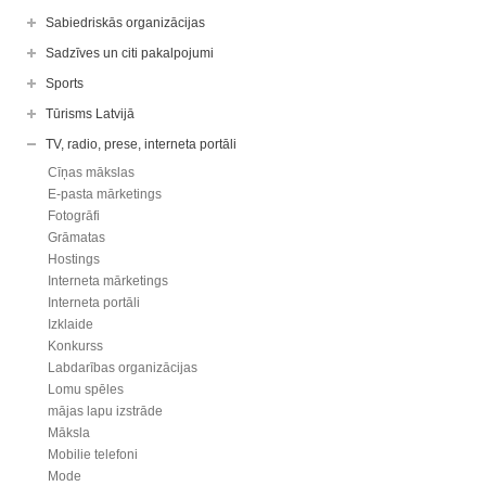
Sabiedriskās organizācijas
Sadzīves un citi pakalpojumi
Sports
Tūrisms Latvijā
TV, radio, prese, interneta portāli
Cīņas mākslas
E-pasta mārketings
Fotogrāfi
Grāmatas
Hostings
Interneta mārketings
Interneta portāli
Izklaide
Konkurss
Labdarības organizācijas
Lomu spēles
mājas lapu izstrāde
Māksla
Mobilie telefoni
Mode