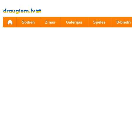
Pāriet
uz
saturu
Šodien
Ziņas
Galerijas
Spēles
D-biedri