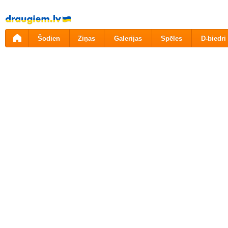
Pāriet
uz
saturu
Šodien
Ziņas
Galerijas
Spēles
D-biedri