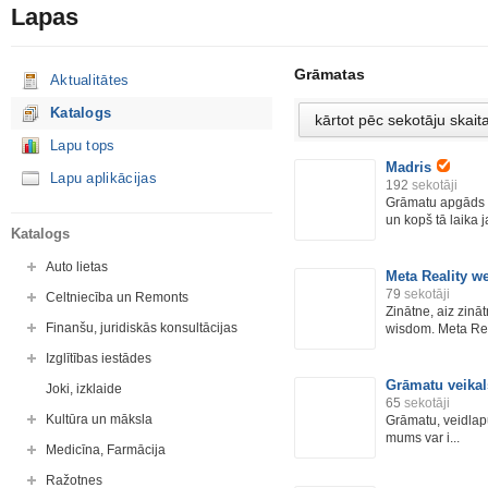
Lapas
Grāmatas
Aktualitātes
Katalogs
Lapu tops
Madris
Lapu aplikācijas
192
sekotāji
Grāmatu apgāds 
un kopš tā laika j
Katalogs
Auto lietas
Meta Reality we
79
sekotāji
Celtniecība un Remonts
Zinātne, aiz zinā
Finanšu, juridiskās konsultācijas
wisdom. Meta Real
Izglītības iestādes
Grāmatu veikal
Joki, izklaide
65
sekotāji
Kultūra un māksla
Grāmatu, veidlapu
mums var i...
Medicīna, Farmācija
Ražotnes