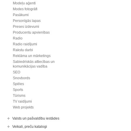
Modeļu aģenti
Modes fotogrāfi
Pasākumi
Personīgās lapas
Preses izdevumi
Producentu apvienības
Radio
Radio raidījumi
Rakstu darbi
Reklāma un mārketings
Sabiedriskās attiecības un
komunikācijas vadība
SEO
Snovbords
Spēles
Sports
Tūrisms
TV raidījumi
Web projekts
Valsts un pašvaldību iestādes
Veikali, preču katalogi