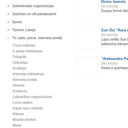
Domu kamols
Sabiedriskās organizācijas
51
sekotāji
Dzejas formā lid
Sadzīves un citi pakalpojumi
Sports
Tūrisms Latvijā
Sun Dzi "Kara 
32
sekotāji
TV, radio, prese, interneta portāli
Lapa veltīta Sun 
tulkojuma interpre
Cīņas mākslas
E-pasta mārketings
Fotogrāfi
"Aleksandra Pe
Grāmatas
29
sekotāji
Retas e-grāmatas 
Hostings
Interneta mārketings
Interneta portāli
Izklaide
Konkurss
Labdarības organizācijas
Lomu spēles
mājas lapu izstrāde
Māksla
Mobilie telefoni
Mode