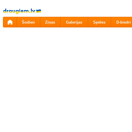
Pāriet
uz
saturu
Šodien
Ziņas
Galerijas
Spēles
D-biedri