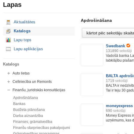
Lapas
Apdrošināšana
Aktualitātes
Katalogs
Lapu tops
Swedbank
Lapu aplikācijas
131890
sekotāji
Vadošā banka Latv
labklājību plašam 
Katalogs
Auto lietas
BALTA apdroši
1719
sekotāji
Celtniecība un Remonts
BALTA ir nedzīvīb
Finanšu, juridiskās konsultācijas
Tai ir teju 30 gadu
Apdrošināšana
Bankas
moneyexpress
Budžeta plānošana
690
sekotāji
Money Express ir 
Darba aizsardzība
uzņēmums, kas da
Finanses, grāmatvedība
Finanšu starpniecības pakalpojumi
Grāmatvedības programmas