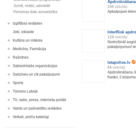
Apdrošināšana
Juristi, notāri, advokāti
236
sekotāji
Apkalpojam klient
Personas datu aizsardzība
Izglītības iestādes
Joki, izklaide
InterRisk apdr
129
sekotāji
Kultūra un māksla
Nodrošināt augst
pakalpojumus! www
Medicīna, Farmācija
Ražotnes
letapolise.lv
Sabiedriskās organizācijas
64
sekotāji
Apdrošināšana Jū
Sadzīves un citi pakalpojumi
Kasko, Ceļojuma 
Sports
Tūrisms Latvijā
TV, radio, prese, interneta portāli
Valsts un pašvaldību iestādes
Veikali, preču katalogi