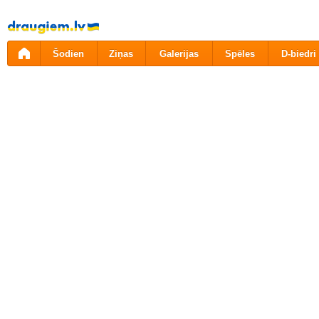
Pāriet
uz
saturu
Šodien
Ziņas
Galerijas
Spēles
D-biedri