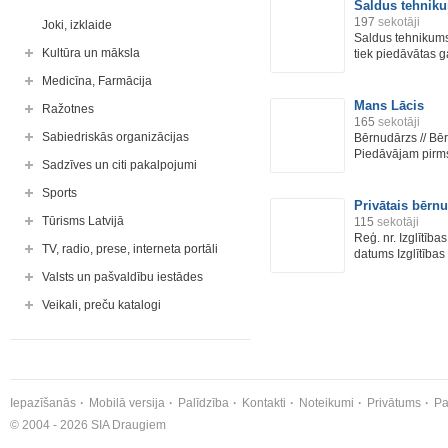
Saldus tehnik
197
sekotāji
Joki, izklaide
Saldus tehnikums 
Kultūra un māksla
tiek piedāvātas ga
Medicīna, Farmācija
Mans Lācis
Ražotnes
165
sekotāji
Sabiedriskās organizācijas
Bērnudārzs // Bēr
Piedāvājam pirms
Sadzīves un citi pakalpojumi
Sports
Privātais bērn
Tūrisms Latvijā
115
sekotāji
Reģ. nr. Izglītīb
TV, radio, prese, interneta portāli
datums Izglītības 
Valsts un pašvaldību iestādes
Veikali, preču katalogi
Iepazīšanās
Mobilā versija
Palīdzība
Kontakti
Noteikumi
Privātums
Pa
© 2004 - 2026 SIA Draugiem