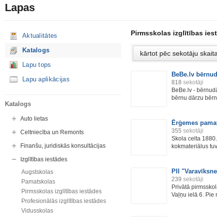
Lapas
Pirmsskolas izglītības ies
Aktualitātes
Katalogs
Lapu tops
BeBe.lv bērnu
Lapu aplikācijas
818
sekotāji
BeBe.lv - bērnudā
bērnu dārzu bērn
Katalogs
Auto lietas
Ērģemes pamat
355
sekotāji
Celtniecība un Remonts
Skola celta 1880
Finanšu, juridiskās konsultācijas
kokmateriālus tuv
Izglītības iestādes
PII "Varavīksne
Augstskolas
239
sekotāji
Pamatskolas
Privātā pirmsskol
Pirmsskolas izglītības iestādes
Vaļņu ielā 6. Pie 
Profesionālās izglītības iestādes
Vidusskolas