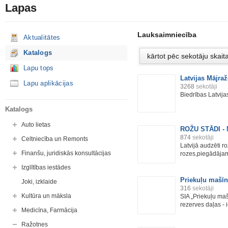
Lapas
Lauksaimniecība
Aktualitātes
Katalogs
Lapu tops
Latvijas Mājraž
Lapu aplikācijas
3268
sekotāji
Biedrības Latvija
Katalogs
Auto lietas
ROŽU STĀDI -
874
sekotāji
Celtniecība un Remonts
Latvijā audzēti r
Finanšu, juridiskās konsultācijas
rozes,piegādājam
Izglītības iestādes
Priekuļu mašīn
Joki, izklaide
316
sekotāji
Kultūra un māksla
SIA „Priekuļu mašī
rezerves daļas - i
Medicīna, Farmācija
Ražotnes