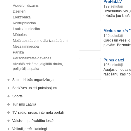
ProHid.LV
Apģērbi, dizains
199
sekotāji
Uzņēmums SIA „Pr
Dzērieni
uzkrāta jau kopš 
Elektronika
Kokrūpniecība
Lauksaimniecība
Medus no z/s 
Mēbeles
149
sekotāji
Gards un veselī
Metālapstrāde, metāla izstrādājumi
pļavām. Bezmaks
Mežsaimniecība
Pārtika
Personalizētas dāvanas
Pures dārzi
Vizuālā reklāma, digitālā druka,
106
sekotāji
poligrāfijas paka
Augļus un ogas 
ražošanu, kas noz
Sabiedriskās organizācijas
Sadzīves un citi pakalpojumi
Sports
Tūrisms Latvijā
TV, radio, prese, interneta portāli
Valsts un pašvaldību iestādes
Veikali, preču katalogi