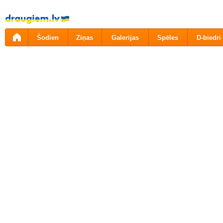
Pāriet
uz
saturu
Šodien
Ziņas
Galerijas
Spēles
D-biedri