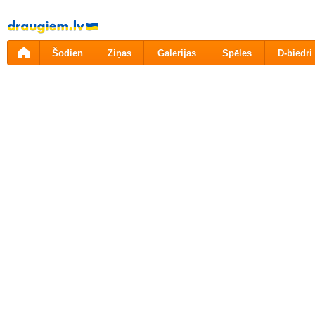
Pāriet
uz
saturu
Šodien
Ziņas
Galerijas
Spēles
D-biedri