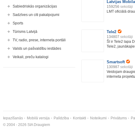
Latvijas Mobila
Sabiedriskās organizācijas
159256
sekotāji
LMT oficiālā drau
Sadzīves un citi pakalpojumi
Sports
Tūrisms Latvijā
Tele2
134807
sekotāji
TV, radio, prese, interneta portāli
Šī ir Tele2 lapa D
Tele2, jaunākajie
Valsts un pašvaldību iestādes
Veikali, preču katalogi
Smartsoft
130987
sekotāji
Veidojam draugie
interneta projektu
Iepazīšanās
Mobilā versija
Palīdzība
Kontakti
Noteikumi
Privātums
Pa
© 2004 - 2026 SIA Draugiem