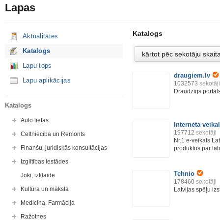
Lapas
Katalogs
Aktualitātes
Katalogs
Lapu tops
draugiem.lv
Lapu aplikācijas
1032573
sekotāji
Draudzīgs portāl
Katalogs
Auto lietas
Interneta veikal
197712
sekotāji
Celtniecība un Remonts
Nr.1 e-veikals Lat
Finanšu, juridiskās konsultācijas
produktus par lab
Izglītības iestādes
Tehnio
Joki, izklaide
178460
sekotāji
Kultūra un māksla
Latvijas spēļu i
Medicīna, Farmācija
Ražotnes