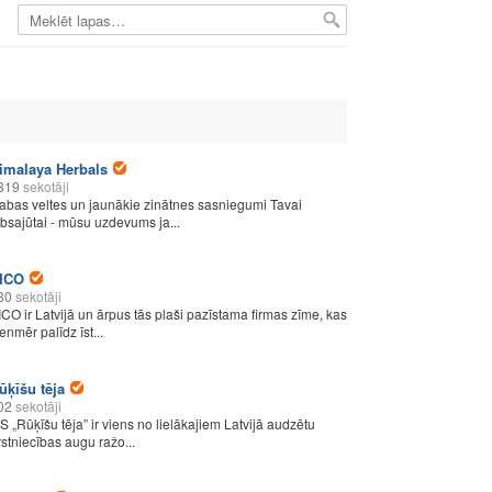
imalaya Herbals
319
sekotāji
abas veltes un jaunākie zinātnes sasniegumi Tavai
absajūtai - mūsu uzdevums ja...
ICO
30
sekotāji
ICO ir Latvijā un ārpus tās plaši pazīstama firmas zīme, kas
enmēr palīdz īst...
ūķīšu tēja
02
sekotāji
/S „Rūķīšu tēja” ir viens no lielākajiem Latvijā audzētu
rstniecības augu ražo...