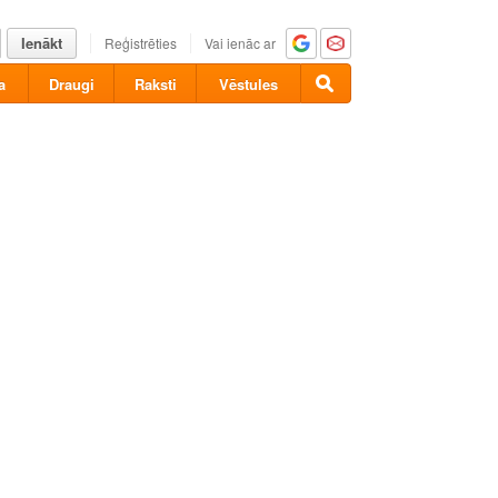
Ienākt
Reģistrēties
Vai ienāc ar
a
Draugi
Raksti
Vēstules