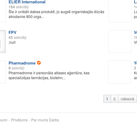
ELIĒR International
L
164
sekotāji
1
Šie ir unikāli dabas produkti, jo augsti organiskajās dūņās
L
atrodamie 800 orga...
p
FPV
V
45
sekotāji
1
;null
V
Pharmadrome
Y
8
sekotāji
3
Pharmadrome ir personāla atlases aģentūra, kas
K
specializējas farmācijas, biotehn...
ar
1
2
nākamā
kumi
Privātums
Par mums
Darbs