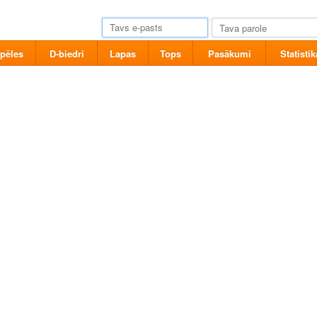
pēles
D-biedri
Lapas
Tops
Pasākumi
Statistik