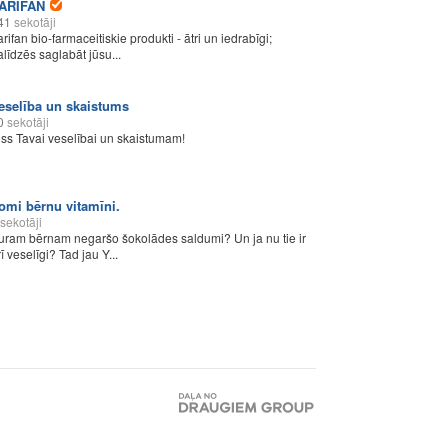
ARIFAN
41
sekotāji
arifan bio-farmaceitiskie produkti - ātri un iedrabīgi;
alīdzēs saglabāt jūsu...
eselība un skaistums
0
sekotāji
iss Tavai veselībai un skaistumam!
omi bērnu vitamīni.
sekotāji
uram bērnam negaršo šokolādes saldumi? Un ja nu tie ir
ī veselīgi? Tad jau Y...