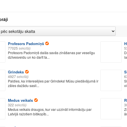
otāji
Profesors Padomiņš
H
77025
sekotāji
5
Profesors Padomiņš dalās savās zināšanas par veselīgu
D
dzīvesveidu un ko darīt ta...
l
Grindeks
S
4927
sekotāji
6
Paldies, ka interesējies par Grindeks! Mūsu piedāvājumā ir
S
zāles dažādu sasli...
vi
Medus veikals
R
322
sekotāji
3
Medus veikals draugos, kur var uzzināt informāciju par
Z
Latvijā ražotiem biškopīb...
ā