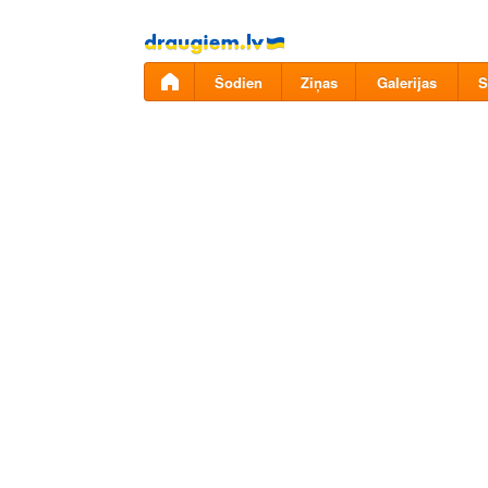
Pāriet
uz
saturu
Šodien
Ziņas
Galerijas
S