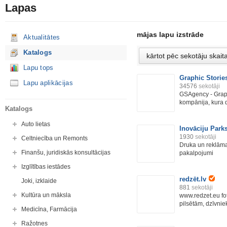
Lapas
mājas lapu izstrāde
Aktualitātes
Katalogs
Lapu tops
Graphic Storie
Lapu aplikācijas
34576
sekotāji
GSAgency - Graphi
kompānija, kura d
Katalogs
Auto lietas
Inovāciju Park
1930
sekotāji
Celtniecība un Remonts
Druka un reklāmas
Finanšu, juridiskās konsultācijas
pakalpojumi
Izglītības iestādes
redzēt.lv
Joki, izklaide
881
sekotāji
Kultūra un māksla
www.redzet.eu fot
pilsētām, dzīvniek
Medicīna, Farmācija
Ražotnes