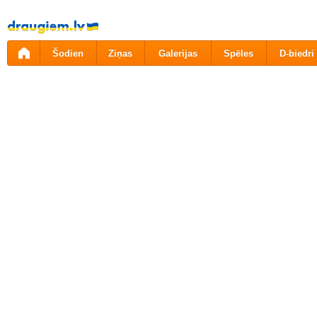
Pāriet
uz
saturu
Šodien
Ziņas
Galerijas
Spēles
D-biedri