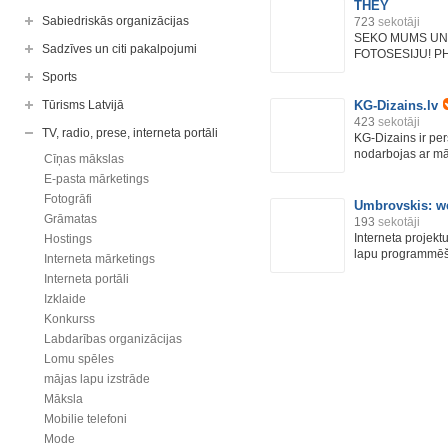
THEY
Sabiedriskās organizācijas
723
sekotāji
SEKO MUMS UN
Sadzīves un citi pakalpojumi
FOTOSESIJU! P
Sports
Tūrisms Latvijā
KG-Dizains.lv
423
sekotāji
TV, radio, prese, interneta portāli
KG-Dizains ir per
nodarbojas ar mā
Cīņas mākslas
E-pasta mārketings
Fotogrāfi
Umbrovskis: we
Grāmatas
193
sekotāji
Interneta projektu
Hostings
lapu programmēša
Interneta mārketings
Interneta portāli
Izklaide
Konkurss
Labdarības organizācijas
Lomu spēles
mājas lapu izstrāde
Māksla
Mobilie telefoni
Mode