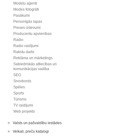
Modeļu aģenti
Modes fotogrāfi
Pasākumi
Personīgās lapas
Preses izdevumi
Producentu apvienības
Radio
Radio raidījumi
Rakstu darbi
Reklāma un mārketings
Sabiedriskās attiecības un
komunikācijas vadība
SEO
Snovbords
Spēles
Sports
Tūrisms
TV raidījumi
Web projekts
Valsts un pašvaldību iestādes
Veikali, preču katalogi