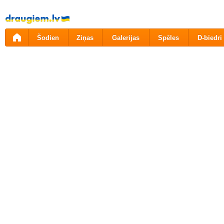
Pāriet
uz
saturu
Šodien
Ziņas
Galerijas
Spēles
D-biedri