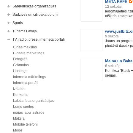
META-KAFE
Sabiedriskās organizācijas
12
sekotāji
iedomājieties fizi
Sadzīves un citi pakalpojumi
atšķirību starp kaf
Sports
Tūrisms Latvijā
www.justbitz.o
9
sekotāji
TV, radio, prese, interneta portāli
Jauns un progresē
piedāvā daudz pap
Cīņas mākslas
E-pasta mārketings
Fotogrāfi
Melnā un Baltā
Grāmatas
8
sekotāji
Komiksa "Black + 
Hostings
sērijas.
Interneta mārketings
Interneta portāli
Izklaide
Konkurss
Labdarības organizācijas
Lomu spēles
mājas lapu izstrāde
Māksla
Mobilie telefoni
Mode