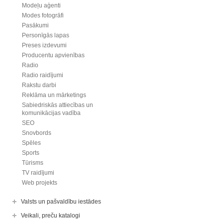
Modeļu aģenti
Modes fotogrāfi
Pasākumi
Personīgās lapas
Preses izdevumi
Producentu apvienības
Radio
Radio raidījumi
Rakstu darbi
Reklāma un mārketings
Sabiedriskās attiecības un
komunikācijas vadība
SEO
Snovbords
Spēles
Sports
Tūrisms
TV raidījumi
Web projekts
Valsts un pašvaldību iestādes
Veikali, preču katalogi