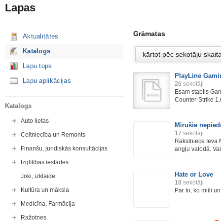
Lapas
Grāmatas
Aktualitātes
Katalogs
Lapu tops
PlayLine Gam
Lapu aplikācijas
26
sekotāji
Esam stabils Ga
Counter-Strike 1.
Katalogs
Auto lietas
Mirušie nepie
17
sekotāji
Celtniecība un Remonts
Rakstniece Ieva 
Finanšu, juridiskās konsultācijas
angļu valodā. Vai
Izglītības iestādes
Hate or Love
Joki, izklaide
18
sekotāji
Kultūra un māksla
Par to, ko miili un 
Medicīna, Farmācija
Ražotnes