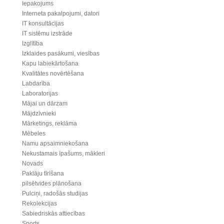
Iepakojums
Interneta pakalpojumi, datori
IT konsultācijas
IT sistēmu izstrāde
Izglītība
Izklaides pasākumi, viesības
Kapu labiekārtošana
Kvalitātes novērtēšana
Labdarība
Laboratorijas
Mājai un dārzam
Mājdzīvnieki
Mārketings, reklāma
Mēbeles
Namu apsaimniekošana
Nekustamais īpašums, mākleri
Novads
Paklāju tīrīšana
pilsētvides plānošana
Pulciņi, radošās studijas
Rekolekcijas
Sabiedriskās attiecības
Sports