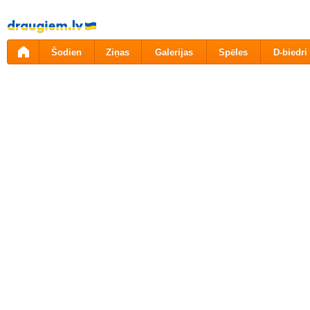
Pāriet
uz
saturu
Šodien
Ziņas
Galerijas
Spēles
D-biedri