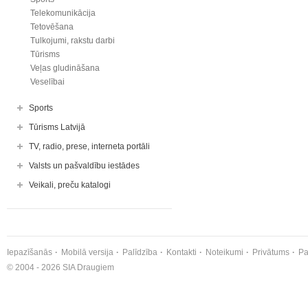
Telekomunikācija
Tetovēšana
Tulkojumi, rakstu darbi
Tūrisms
Veļas gludināšana
Veselībai
Sports
Tūrisms Latvijā
TV, radio, prese, interneta portāli
Valsts un pašvaldību iestādes
Veikali, preču katalogi
Iepazīšanās
Mobilā versija
Palīdzība
Kontakti
Noteikumi
Privātums
Pa
© 2004 - 2026 SIA Draugiem