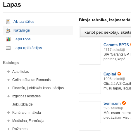
Lapas
Biroja tehnika, izejmateriāl
Aktualitātes
Katalogs
Lapu tops
Garants BPTS
Lapu aplikācijas
4717
sekotāji
SIA "Garants BP
printeru, kopē...
Katalogs
Auto lietas
Capital
1906
sekotāji
Celtniecība un Remonts
Oficiālā A/S Capi
Finanšu, juridiskās konsultācijas
mūsu lapai, iegūs
Izglītības iestādes
Semicom
Joki, izklaide
596
sekotāji
Kultūra un māksla
Mēs esam internet
piedāvājam visu, 
Medicīna, Farmācija
Ražotnes