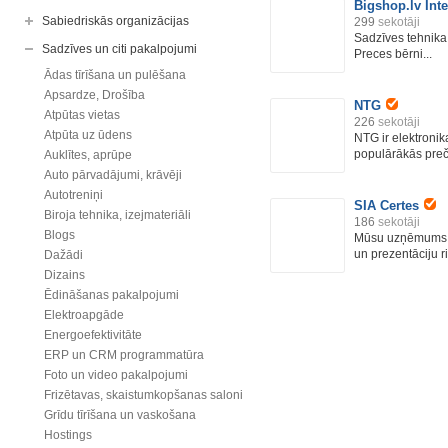
Bigshop.lv Inte
Sabiedriskās organizācijas
299
sekotāji
Sadzīves tehnika,
Sadzīves un citi pakalpojumi
Preces bērni...
Ādas tīrīšana un pulēšana
Apsardze, Drošība
NTG
Atpūtas vietas
226
sekotāji
Atpūta uz ūdens
NTG ir elektroni
populārākās preču
Auklītes, aprūpe
Auto pārvadājumi, krāvēji
Autotreniņi
SIA Certes
Biroja tehnika, izejmateriāli
186
sekotāji
Blogs
Mūsu uzņēmums i
un prezentāciju r
Dažādi
Dizains
Ēdināšanas pakalpojumi
Elektroapgāde
Energoefektivitāte
ERP un CRM programmatūra
Foto un video pakalpojumi
Frizētavas, skaistumkopšanas saloni
Grīdu tīrīšana un vaskošana
Hostings