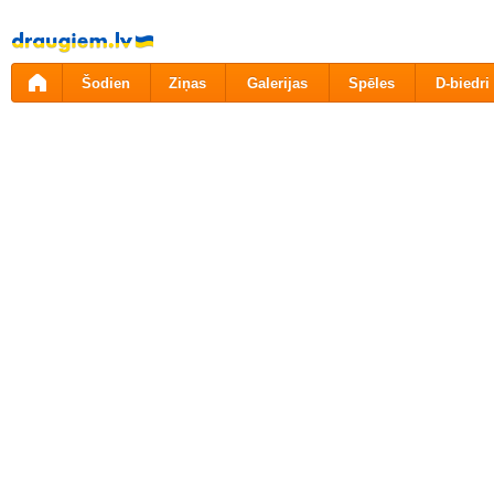
Pāriet
uz
saturu
Šodien
Ziņas
Galerijas
Spēles
D-biedri