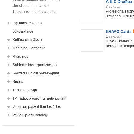
A.B.C Drošība
Juristi, notāri, advokāti
3
sekotāji
Profesionāls uzņ
Personas datu aizsardzība
izstrādās Jūsu 
Izglītības iestādes
Joki, izklaide
BRAVO Cards
1
sekotāji
Kultūra un māksla
BRAVO kartes ir 
bērnam, mīļotāja
Medicīna, Farmācija
Ražotnes
Sabiedriskās organizācijas
Sadzīves un citi pakalpojumi
Sports
Tūrisms Latvijā
TV, radio, prese, interneta portāli
Valsts un pašvaldību iestādes
Veikali, preču katalogi