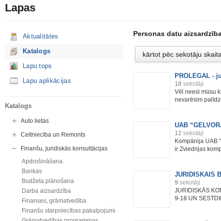
Lapas
Personas datu aizsardzīb
Aktualitātes
Katalogs
Lapu tops
PROLEGAL - ju
Lapu aplikācijas
18
sekotāji
Vēl neesi mūsu kl
nevarēsim palīdzēt
Katalogs
Auto lietas
UAB “GELVORA” 
12
sekotāji
Celtniecība un Remonts
Kompānija UAB “
Finanšu, juridiskās konsultācijas
ir Zviedrijas komp
Apdrošināšana
Bankas
JURIDISKAIS 
Budžeta plānošana
9
sekotāji
JURIDISKĀS KO
Darba aizsardzība
9-18 UN SESTDI
Finanses, grāmatvedība
Finanšu starpniecības pakalpojumi
Grāmatvedības programmas