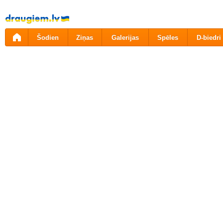
Pāriet
uz
saturu
Šodien
Ziņas
Galerijas
Spēles
D-biedri