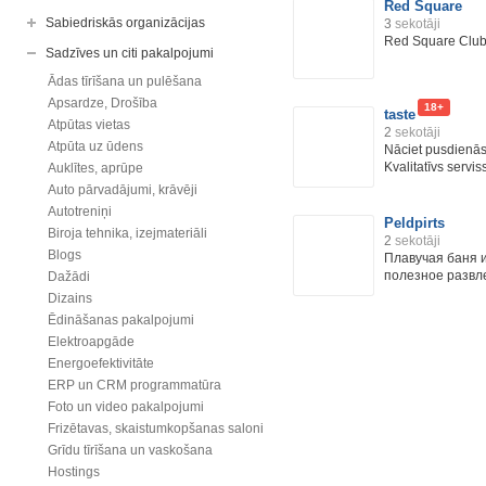
Red Square
Sabiedriskās organizācijas
3
sekotāji
Red Square Clu
Sadzīves un citi pakalpojumi
Ādas tīrīšana un pulēšana
Apsardze, Drošība
18+
taste
Atpūtas vietas
2
sekotāji
Atpūta uz ūdens
Nāciet pusdienās,
Kvalitatīvs serviss 
Auklītes, aprūpe
Auto pārvadājumi, krāvēji
Autotreniņi
Peldpirts
Biroja tehnika, izejmateriāli
2
sekotāji
Blogs
Плавучая баня и
полезное развле
Dažādi
Dizains
Ēdināšanas pakalpojumi
Elektroapgāde
Energoefektivitāte
ERP un CRM programmatūra
Foto un video pakalpojumi
Frizētavas, skaistumkopšanas saloni
Grīdu tīrīšana un vaskošana
Hostings