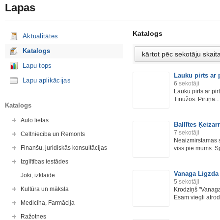
Lapas
Katalogs
Aktualitātes
Katalogs
Lapu tops
Lauku pirts ar
Lapu aplikācijas
6
sekotāji
Lauku pirts ar pi
Tīnūžos. Pirtiņa...
Katalogs
Auto lietas
Ballītes Ķeiza
7
sekotāji
Celtniecība un Remonts
Neaizmirstamas sa
Finanšu, juridiskās konsultācijas
viss pie mums. Sp
Izglītības iestādes
Vanaga Ligzda
Joki, izklaide
5
sekotāji
Kultūra un māksla
Krodziņš "Vanaga
Esam viegli atrod.
Medicīna, Farmācija
Ražotnes