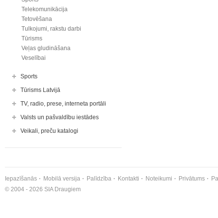
Telekomunikācija
Tetovēšana
Tulkojumi, rakstu darbi
Tūrisms
Veļas gludināšana
Veselībai
Sports
Tūrisms Latvijā
TV, radio, prese, interneta portāli
Valsts un pašvaldību iestādes
Veikali, preču katalogi
Iepazīšanās
Mobilā versija
Palīdzība
Kontakti
Noteikumi
Privātums
Pa
© 2004 - 2026 SIA Draugiem