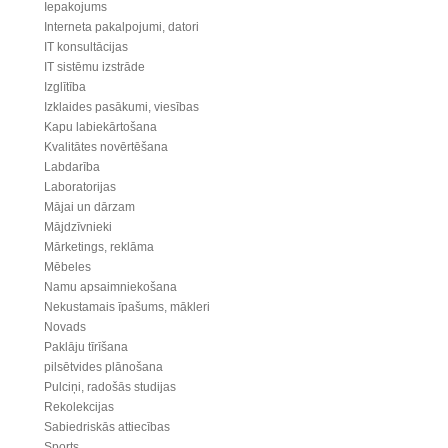
Iepakojums
Interneta pakalpojumi, datori
IT konsultācijas
IT sistēmu izstrāde
Izglītība
Izklaides pasākumi, viesības
Kapu labiekārtošana
Kvalitātes novērtēšana
Labdarība
Laboratorijas
Mājai un dārzam
Mājdzīvnieki
Mārketings, reklāma
Mēbeles
Namu apsaimniekošana
Nekustamais īpašums, mākleri
Novads
Paklāju tīrīšana
pilsētvides plānošana
Pulciņi, radošās studijas
Rekolekcijas
Sabiedriskās attiecības
Sports