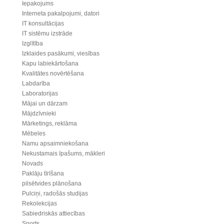
Iepakojums
Interneta pakalpojumi, datori
IT konsultācijas
IT sistēmu izstrāde
Izglītība
Izklaides pasākumi, viesības
Kapu labiekārtošana
Kvalitātes novērtēšana
Labdarība
Laboratorijas
Mājai un dārzam
Mājdzīvnieki
Mārketings, reklāma
Mēbeles
Namu apsaimniekošana
Nekustamais īpašums, mākleri
Novads
Paklāju tīrīšana
pilsētvides plānošana
Pulciņi, radošās studijas
Rekolekcijas
Sabiedriskās attiecības
Sports