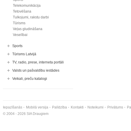
Telekomunikācija
Tetovēšana
Tulkojumi, rakstu darbi
Tūrisms
Veļas gludināšana
Veselībai
Sports
Tūrisms Latvijā
TV, radio, prese, interneta portāli
Valsts un pašvaldību iestādes
Veikali, preču katalogi
Iepazīšanās
Mobilā versija
Palīdzība
Kontakti
Noteikumi
Privātums
Pa
© 2004 - 2026 SIA Draugiem