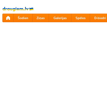
Pāriet
uz
saturu
Šodien
Ziņas
Galerijas
Spēles
D-biedri