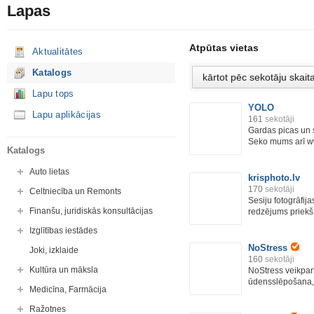
Lapas
Atpūtas vietas
Aktualitātes
Katalogs
Lapu tops
YOLO
Lapu aplikācijas
161
sekotāji
Gardas picas un 
Seko mums arī ww
Katalogs
Auto lietas
krisphoto.lv
170
sekotāji
Celtniecība un Remonts
Sesiju fotogrāfij
Finanšu, juridiskās konsultācijas
redzējums priekš
Izglītības iestādes
NoStress
Joki, izklaide
160
sekotāji
Kultūra un māksla
NoStress veikpark
ūdensslēpošana, 
Medicīna, Farmācija
Ražotnes