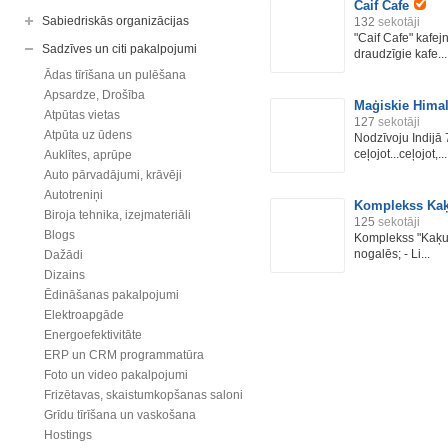
Caif Cafe
Sabiedriskās organizācijas
132
sekotāji
"Caif Cafe" kafej
Sadzīves un citi pakalpojumi
draudzīgie kafe...
Ādas tīrīšana un pulēšana
Apsardze, Drošība
Maģiskie Himal
Atpūtas vietas
127
sekotāji
Atpūta uz ūdens
Nodzīvoju Indijā 
ceļojot...ceļojot,...
Auklītes, aprūpe
Auto pārvadājumi, krāvēji
Autotreniņi
Komplekss Kaķ
Biroja tehnika, izejmateriāli
125
sekotāji
Blogs
Komplekss "Kaķu 
nogalēs; - Li...
Dažādi
Dizains
Ēdināšanas pakalpojumi
Elektroapgāde
Energoefektivitāte
ERP un CRM programmatūra
Foto un video pakalpojumi
Frizētavas, skaistumkopšanas saloni
Grīdu tīrīšana un vaskošana
Hostings