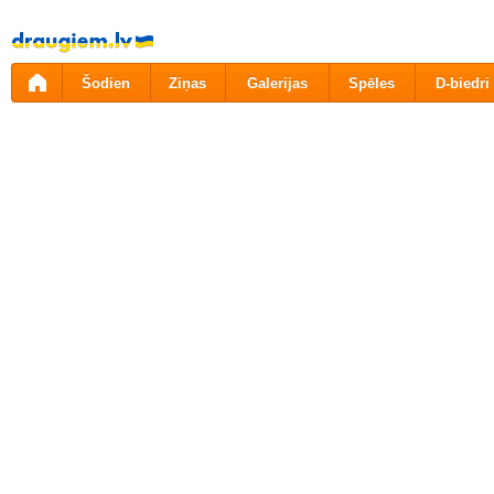
Pāriet
uz
saturu
Šodien
Ziņas
Galerijas
Spēles
D-biedri