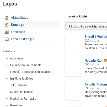
Lapas
Interešu klubi
Aktualitātes
Katalogs
Lapu tops
Sireall / Vēdis
Lapu aplikācijas
620
sekotāji
Te jūs varat uzzi
balstoties uz vēdi
Katalogs
Auto lietas
Novadu Kari
595
sekotāji
Celtniecība un Remonts
Spēles "Novadu ka
Finanšu, juridiskās konsultācijas
sarunas, ieteikumi
Izglītības iestādes
Aktuāls Padom
Joki, izklaide
534
sekotāji
Kultūra un māksla
Mēs, evanģēlisko 
apvienojam ap 4.
Medicīna, Farmācija
Ražotnes