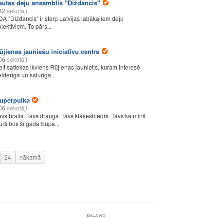
autas deju ansamblis "Diždancis"
12
sekotāji
DA "Diždancis" ir starp Latvijas labākajiem deju
olektīviem. To pārs...
ūjienas jauniešu iniciatīvu centrs
06
sekotāji
eit satiekas ikviens Rūjienas jaunietis, kuram interesē
etderīga un saturīga...
uperpuika
06
sekotāji
avs brālis. Tavs draugs. Tavs klasesbiedrs. Tavs kaimiņš.
urš būs šī gada Supe...
24
nākamā