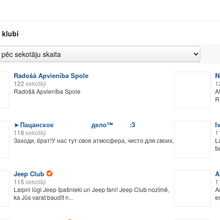
 klubi
Radošā Apvienība Spole
N
122
sekotāji
1
Radošā Apvienība Spole
A
R
►Пацанское дело™ :3
I
118
sekotāji
1
Заходи, брат!У нас тут своя атмосфера, чисто для своих.
L
ti
Jeep Club
A
115
sekotāji
1
Laipni lūgi Jeep īpašnieki un Jeep fani! Jeep Club nozīmē,
A
ka Jūs varat baudīt n...
e