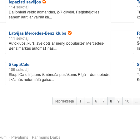
Iepazīsti savējos
T
114
sekotāji
1
Dalībnieki veido komandas, 2-7 cilvēki. Reģistrējoties
T
saņem karti ar vairāk kā...
k
Latvijas Mercedes-Benz klubs
R
111
sekotāji
1
Autoklubs, kurš izveidots ar mērķi popularizēt Mercedes-
Š
Benz markas automašīnas...
li
SkeptiCafe
S
109
sekotāji
1
SkeptiCafe ir jauns ikmēneša pasākums Rīgā – domubiedru
T
tikšanās neformālā gaiso...
K
iepriekšējā
1
...
6
7
8
9
10
...
kumi
Privātums
Par mums
Darbs