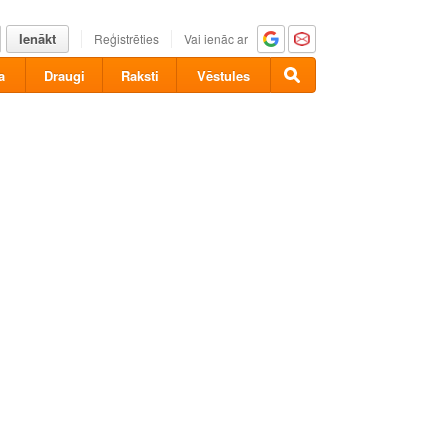
Ienākt
Reģistrēties
Vai ienāc ar
a
Draugi
Raksti
Vēstules