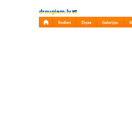
Pāriet
uz
saturu
Šodien
Ziņas
Galerijas
S