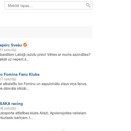
epērc Svešu
21
sekotāji
tbalstīsim Latvijā ražotu preci! Vēlies ar mums sazināties?
aksti uz neperc.s...
vo Fomina Fanu Klubs
17
sekotāji
ai atbalstītu Ivo Fominu un sapulcinātu visus viņa fanus,
ek dibināts oficiāl...
SAKA racing
16
sekotāji
utosporta attīstības klubs Allaži. Apvienojoties nelielam
ntuziastu bariņam, t...