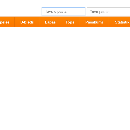
pēles
D-biedri
Lapas
Tops
Pasākumi
Statistik