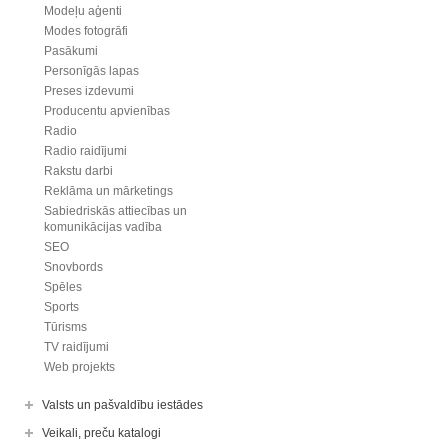
Modeļu aģenti
Modes fotogrāfi
Pasākumi
Personīgās lapas
Preses izdevumi
Producentu apvienības
Radio
Radio raidījumi
Rakstu darbi
Reklāma un mārketings
Sabiedriskās attiecības un
komunikācijas vadība
SEO
Snovbords
Spēles
Sports
Tūrisms
TV raidījumi
Web projekts
Valsts un pašvaldību iestādes
Veikali, preču katalogi