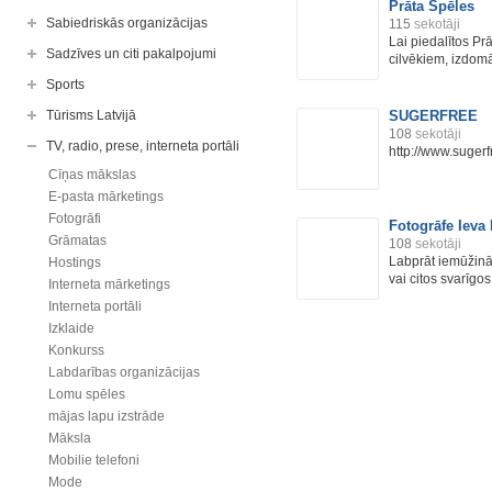
Prāta Spēles
Sabiedriskās organizācijas
115
sekotāji
Lai piedalītos Pr
Sadzīves un citi pakalpojumi
cilvēkiem, izdomāj
Sports
Tūrisms Latvijā
SUGERFREE
108
sekotāji
TV, radio, prese, interneta portāli
http://www.sugerf
Cīņas mākslas
E-pasta mārketings
Fotogrāfi
Fotogrāfe Ieva 
Grāmatas
108
sekotāji
Labprāt iemūžināš
Hostings
vai citos svarīgos 
Interneta mārketings
Interneta portāli
Izklaide
Konkurss
Labdarības organizācijas
Lomu spēles
mājas lapu izstrāde
Māksla
Mobilie telefoni
Mode