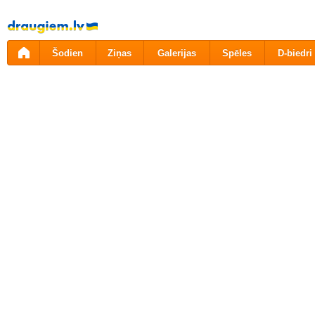
Pāriet
uz
saturu
Šodien
Ziņas
Galerijas
Spēles
D-biedri