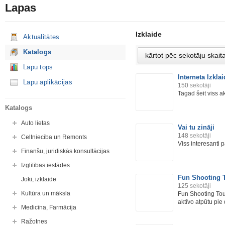
Lapas
Izklaide
Aktualitātes
Katalogs
Lapu tops
Interneta Izkla
Lapu aplikācijas
150
sekotāji
Tagad šeit viss ak
Katalogs
Auto lietas
Vai tu zināji
148
sekotāji
Celtniecība un Remonts
Viss interesanti 
Finanšu, juridiskās konsultācijas
Izglītības iestādes
Fun Shooting 
Joki, izklaide
125
sekotāji
Kultūra un māksla
Fun Shooting Tou
aktīvo atpūtu pie
Medicīna, Farmācija
Ražotnes