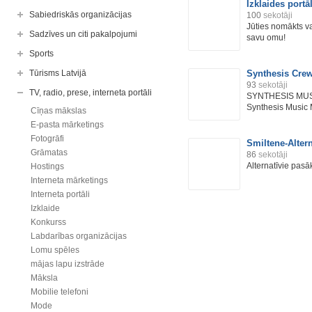
Izklaides portā
Sabiedriskās organizācijas
100
sekotāji
Jūties nomākts v
Sadzīves un citi pakalpojumi
savu omu!
Sports
Tūrisms Latvijā
Synthesis Cre
93
sekotāji
TV, radio, prese, interneta portāli
SYNTHESIS MUS
Synthesis Music M
Cīņas mākslas
E-pasta mārketings
Fotogrāfi
Smiltene-Altern
Grāmatas
86
sekotāji
Alternatīvie pas
Hostings
Interneta mārketings
Interneta portāli
Izklaide
Konkurss
Labdarības organizācijas
Lomu spēles
mājas lapu izstrāde
Māksla
Mobilie telefoni
Mode