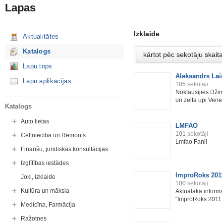
Lapas
Izklaide
Aktualitātes
Katalogs
Lapu tops
Aleksandrs La
Lapu aplikācijas
105
sekotāji
Noklausījies Dži
un zelta upi Vene
Katalogs
Auto lietas
LMFAO
101
sekotāji
Celtniecība un Remonts
Lmfao Fani!
Finanšu, juridiskās konsultācijas
Izglītības iestādes
ImproRoks 201
Joki, izklaide
100
sekotāji
Kultūra un māksla
Aktuālākā inform
"ImproRoks 2011.
Medicīna, Farmācija
Ražotnes