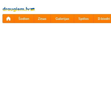
Pāriet
uz
saturu
Šodien
Ziņas
Galerijas
Spēles
D-biedri