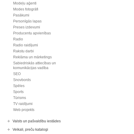
Modeļu aģenti
Modes fotogrāfi
Pasākumi
Personīgās lapas
Preses izdevumi
Producentu apvienības
Radio
Radio raidījumi
Rakstu darbi
Reklāma un mārketings
Sabiedriskās attiecības un
komunikācijas vadība
SEO
Snovbords
Spēles
Sports
Tūrisms
TV raidījumi
Web projekts
Valsts un pašvaldību iestādes
Veikali, preču katalogi