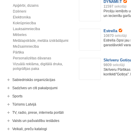
DYNAMI:T
Apģērbi, dizains
11597
sekotāji
Pircēju iemīļots 
Dzērieni
un iecienītu garšu
Elektronika
Kokrūpniecība
Lauksaimniecība
Estrella
Mēbeles
10870
sekotāji
Estrella čipsi ja
Metālapstrāde, metāla izstrādājumi
garastāvoklī vara
Mežsaimniecība
Pārtika
Personalizētas dāvanas
Skrīveru Gotiņ
Vizuālā reklāma, digitālā druka,
9809
sekotāji
poligrāfijas paka
Skrīveru Pārtika
konfekti''Gotiņa''. 
Sabiedriskās organizācijas
Sadzīves un citi pakalpojumi
Sports
Tūrisms Latvijā
TV, radio, prese, interneta portāli
Valsts un pašvaldību iestādes
Veikali, preču katalogi