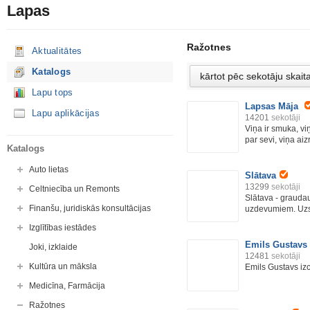
Lapas
Ražotnes
Aktualitātes
Katalogs
Lapu tops
Lapsas Māja
Lapu aplikācijas
14201
sekotāji
Viņa ir smuka, vi
par sevi, viņa aizr
Katalogs
Auto lietas
Slātava
13299
sekotāji
Celtniecība un Remonts
Slātava - graudau
Finanšu, juridiskās konsultācijas
uzdevumiem. Uzsk
Izglītības iestādes
Emils Gustavs
Joki, izklaide
12481
sekotāji
Kultūra un māksla
Emils Gustavs iz
Medicīna, Farmācija
Ražotnes