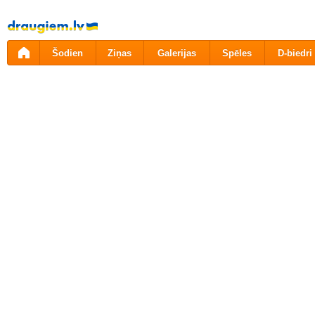
Pāriet
uz
saturu
Šodien
Ziņas
Galerijas
Spēles
D-biedri