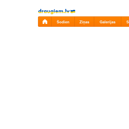
Pāriet
uz
saturu
Šodien
Ziņas
Galerijas
S