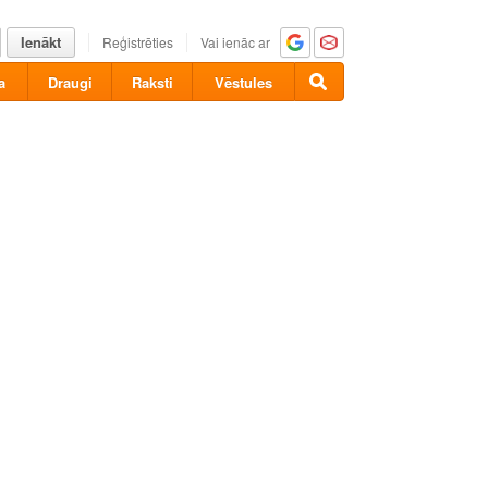
Ienākt
Reģistrēties
Vai ienāc ar
a
Draugi
Raksti
Vēstules