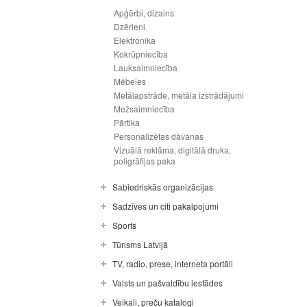
Apģērbi, dizains
Dzērieni
Elektronika
Kokrūpniecība
Lauksaimniecība
Mēbeles
Metālapstrāde, metāla izstrādājumi
Mežsaimniecība
Pārtika
Personalizētas dāvanas
Vizuālā reklāma, digitālā druka,
poligrāfijas paka
Sabiedriskās organizācijas
Sadzīves un citi pakalpojumi
Sports
Tūrisms Latvijā
TV, radio, prese, interneta portāli
Valsts un pašvaldību iestādes
Veikali, preču katalogi