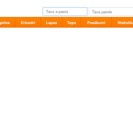
pēles
D-biedri
Lapas
Tops
Pasākumi
Statistik