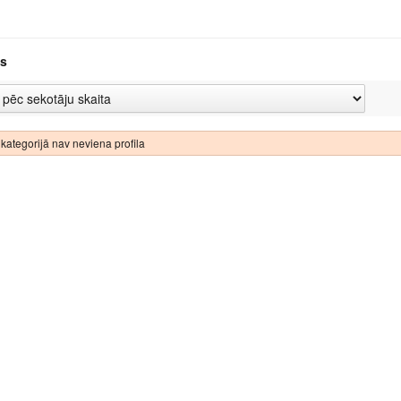
s
kategorijā nav neviena profila