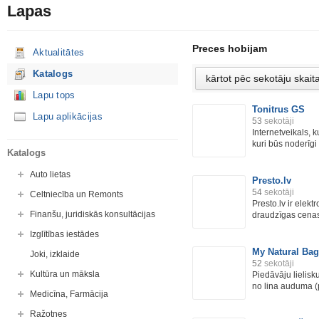
Lapas
Preces hobijam
Aktualitātes
Katalogs
Lapu tops
Tonitrus GS
Lapu aplikācijas
53
sekotāji
Internetveikals, 
kuri būs noderīgi 
Katalogs
Auto lietas
Presto.lv
54
sekotāji
Celtniecība un Remonts
Presto.lv ir elekt
Finanšu, juridiskās konsultācijas
draudzīgas cenas,
Izglītības iestādes
My Natural Bag
Joki, izklaide
52
sekotāji
Kultūra un māksla
Piedāvāju lielisk
no lina auduma (p
Medicīna, Farmācija
Ražotnes