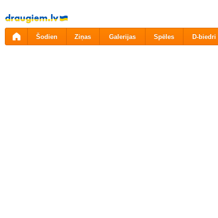
Pāriet
uz
saturu
Šodien
Ziņas
Galerijas
Spēles
D-biedri