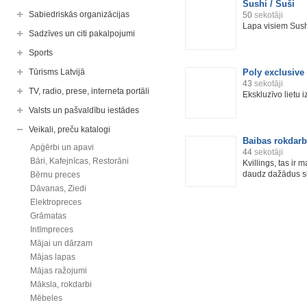
Sushi / Suši
Sabiedriskās organizācijas
50
sekotāji
Lapa visiem Sush
Sadzīves un citi pakalpojumi
Sports
Tūrisms Latvijā
Poly exclusive
43
sekotāji
TV, radio, prese, interneta portāli
Ekskluzīvo lietu
Valsts un pašvaldību iestādes
Veikali, preču katalogi
Baibas rokdarb
Apģērbi un apavi
44
sekotāji
Bāri, Kafejnīcas, Restorāni
Kvillings, tas ir m
daudz dažādus ska
Bērnu preces
Dāvanas, Ziedi
Elektropreces
Grāmatas
Intīmpreces
Mājai un dārzam
Mājas lapas
Mājas ražojumi
Māksla, rokdarbi
Mēbeles