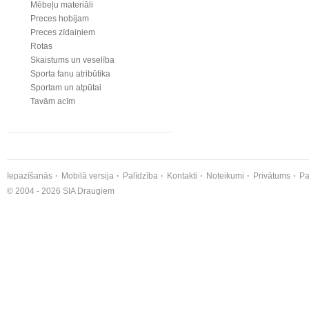
Mēbeļu materiāli
Preces hobijam
Preces zīdaiņiem
Rotas
Skaistums un veselība
Sporta fanu atribūtika
Sportam un atpūtai
Tavām acīm
Iepazīšanās
Mobilā versija
Palīdzība
Kontakti
Noteikumi
Privātums
Pa
© 2004 - 2026 SIA Draugiem