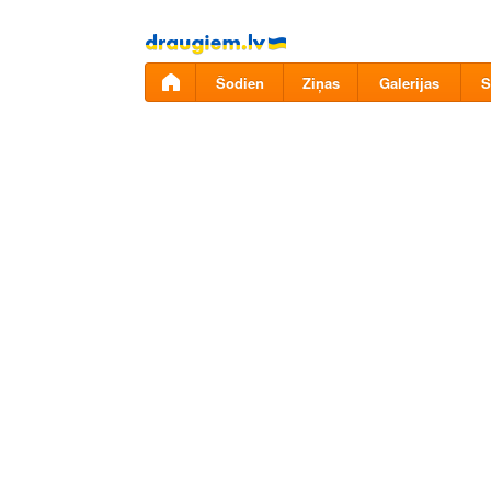
Pāriet
uz
saturu
Šodien
Ziņas
Galerijas
S