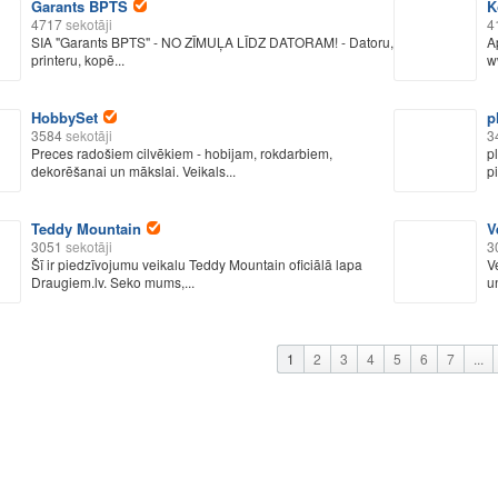
Garants BPTS
K
4717
sekotāji
4
SIA "Garants BPTS" - NO ZĪMUĻA LĪDZ DATORAM! - Datoru,
A
printeru, kopē...
w
HobbySet
p
3584
sekotāji
3
Preces radošiem cilvēkiem - hobijam, rokdarbiem,
p
dekorēšanai un mākslai. Veikals...
p
Teddy Mountain
V
3051
sekotāji
3
Šī ir piedzīvojumu veikalu Teddy Mountain oficiālā lapa
V
Draugiem.lv. Seko mums,...
u
1
2
3
4
5
6
7
...