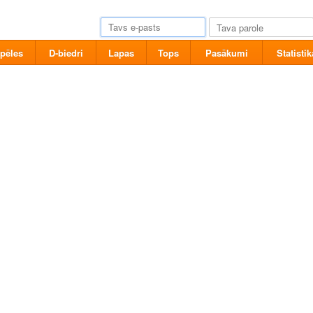
pēles
D-biedri
Lapas
Tops
Pasākumi
Statistik