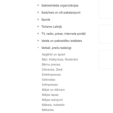
Sabiedriskās organizācijas
Sadzīves un citi pakalpojumi
Sports
Tūrisms Latvijā
TV, radio, prese, interneta portāli
Valsts un pašvaldību iestādes
Veikali, preču katalogi
Apģērbi un apavi
Bāri, Kafejnīcas, Restorāni
Bērnu preces
Dāvanas, Ziedi
Elektropreces
Grāmatas
Intīmpreces
Mājai un dārzam
Mājas lapas
Mājas ražojumi
Māksla, rokdarbi
Mēbeles