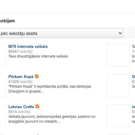
hobijam
M79 interneta veikals
1
89467
sekotāji
7
Tavs draudzīgākais interneta veikals
I
in
Pērkam Kopā
G
47428
sekotāji
6
"Pērkam Kopā" ir iepirkšanās portāls, kas darbojas
G
Draugiem.lv grupas...
Latvian Crafts
i
5615
sekotāji
5
Veikala jaunumi, iedvesmojošas galerijas, padomi un
i
svaigākie jaunumi no rokdarb...
op