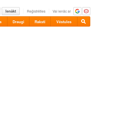
Ienākt
Reģistrēties
Vai ienāc ar
a
Draugi
Raksti
Vēstules