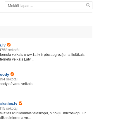
a.lv
4752
sekotāji
nterneta veikals www.1a.lv ir pēc apgrozījuma lielākais
terneta veikals Latvi...
oody
394
sekotāji
oody dāvanu veikals
eskaties.lv
315
sekotāji
eskaties.lv ir lielākais teleskopu, binokļu, mikroskopu un
tikas interneta ve...