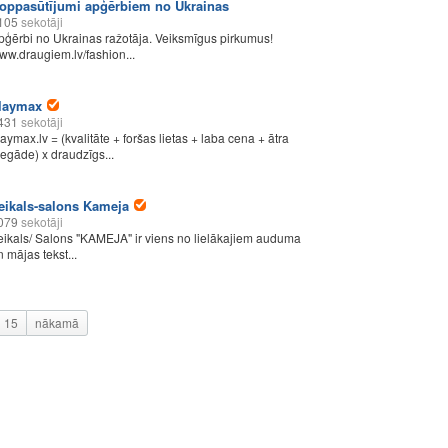
oppasūtījumi apģērbiem no Ukrainas
105
sekotāji
pģērbi no Ukrainas ražotāja. Veiksmīgus pirkumus!
ww.draugiem.lv/fashion...
laymax
431
sekotāji
laymax.lv = (kvalitāte + foršas lietas + laba cena + ātra
iegāde) x draudzīgs...
eikals-salons Kameja
079
sekotāji
eikals/ Salons "KAMEJA" ir viens no lielākajiem auduma
n mājas tekst...
15
nākamā