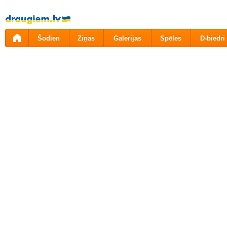
Pāriet
uz
saturu
Šodien
Ziņas
Galerijas
Spēles
D-biedri