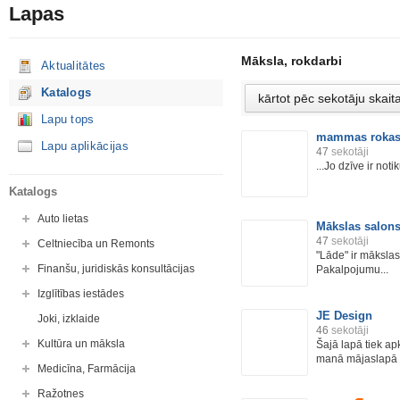
Lapas
Māksla, rokdarbi
Aktualitātes
Katalogs
Lapu tops
mammas roka
Lapu aplikācijas
47
sekotāji
...Jo dzīve ir not
Katalogs
Auto lietas
Mākslas salons
47
sekotāji
Celtniecība un Remonts
"Lāde" ir māksla
Finanšu, juridiskās konsultācijas
Pakalpojumu...
Izglītības iestādes
JE Design
Joki, izklaide
46
sekotāji
Kultūra un māksla
Šajā lapā tiek ap
manā mājaslapā -
Medicīna, Farmācija
Ražotnes