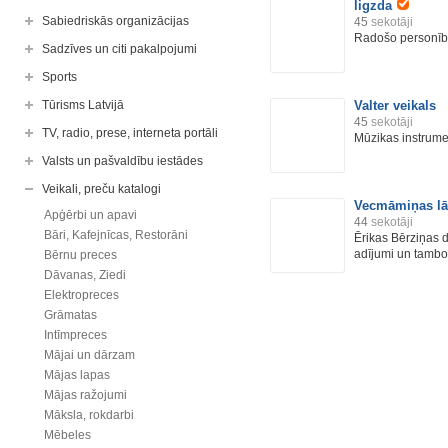
ligzda
Sabiedriskās organizācijas
45
sekotāji
Radošo personību
Sadzīves un citi pakalpojumi
Sports
Tūrisms Latvijā
Valter veikals
45
sekotāji
TV, radio, prese, interneta portāli
Mūzikas instrumen
Valsts un pašvaldību iestādes
Veikali, preču katalogi
Vecmāmiņas lā
Apģērbi un apavi
44
sekotāji
Bāri, Kafejnīcas, Restorāni
Ērikas Bērziņas d
adījumi un tambo
Bērnu preces
Dāvanas, Ziedi
Elektropreces
Grāmatas
Intīmpreces
Mājai un dārzam
Mājas lapas
Mājas ražojumi
Māksla, rokdarbi
Mēbeles