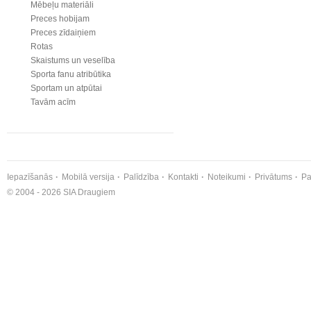
Mēbeļu materiāli
Preces hobijam
Preces zīdaiņiem
Rotas
Skaistums un veselība
Sporta fanu atribūtika
Sportam un atpūtai
Tavām acīm
Iepazīšanās
Mobilā versija
Palīdzība
Kontakti
Noteikumi
Privātums
Pa
© 2004 - 2026 SIA Draugiem