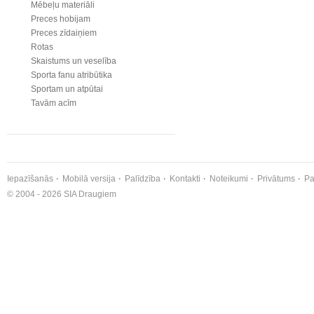
Mēbeļu materiāli
Preces hobijam
Preces zīdaiņiem
Rotas
Skaistums un veselība
Sporta fanu atribūtika
Sportam un atpūtai
Tavām acīm
Iepazīšanās
Mobilā versija
Palīdzība
Kontakti
Noteikumi
Privātums
Pa
© 2004 - 2026 SIA Draugiem