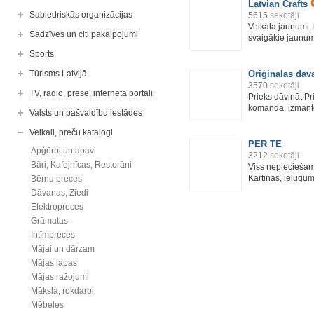
Latvian Crafts
Sabiedriskās organizācijas
5615
sekotāji
Veikala jaunumi,
Sadzīves un citi pakalpojumi
svaigākie jaunumi
Sports
Tūrisms Latvijā
Oriģinālas dāv
3570
sekotāji
TV, radio, prese, interneta portāli
Prieks dāvināt P
komanda, izmantoj
Valsts un pašvaldību iestādes
Veikali, preču katalogi
PER TE
Apģērbi un apavi
3212
sekotāji
Bāri, Kafejnīcas, Restorāni
Viss nepieciešam
Kartiņas, ielūgum
Bērnu preces
Dāvanas, Ziedi
Elektropreces
Grāmatas
Intīmpreces
Mājai un dārzam
Mājas lapas
Mājas ražojumi
Māksla, rokdarbi
Mēbeles