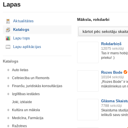
Lapas
Māksla, rokdarbi
Aktualitātes
Katalogs
Lapu tops
Rokdarbiņš
Lapu aplikācijas
12075
sekotāji
Tas ir mans hobij
prieku! :)
Katalogs
Auto lietas
Rozes Bode
10104
sekotāji
Celtniecība un Remonts
„Rozes Bode” ir i
Finanšu, juridiskās konsultācijas
māksliniekus un r
Izglītības iestādes
Glāsma Skaist
Joki, izklaide
7788
sekotāji
Kultūra un māksla
Skaistuma studij
ielikuši savu sirds 
Medicīna, Farmācija
Ražotnes