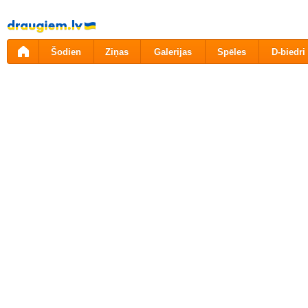
Pāriet
uz
saturu
Šodien
Ziņas
Galerijas
Spēles
D-biedri