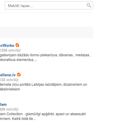
oWorks
1359
sekotāji
zgatavojam dažādu formu piekariņus, dāvanas , medaļas ,
ekoratīvus elementus,...
ellene.lv
133
sekotāji
nterneta ziņu portāls Latvijas ražotājiem, dizaineriem un
āksliniekiem
lam
926
sekotāji
lam Collection - glamūrīgi apģērbi, apavi un aksesuāri
rniem. Katrā lietā tie...