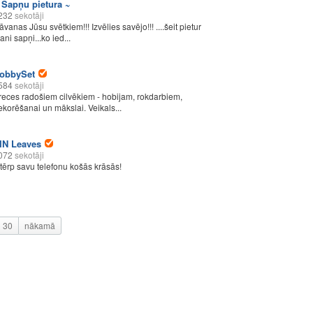
 Sapņu pietura ~
232
sekotāji
āvanas Jūsu svētkiem!!! Izvēlies savējo!!! ....šeit pietur
ani sapņi...ko ied...
obbySet
584
sekotāji
reces radošiem cilvēkiem - hobijam, rokdarbiem,
ekorēšanai un mākslai. Veikals...
IN Leaves
072
sekotāji
etērp savu telefonu košās krāsās!
30
nākamā