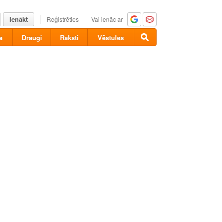
Ienākt
Reģistrēties
Vai ienāc ar
a
Draugi
Raksti
Vēstules