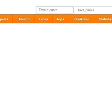
pēles
D-biedri
Lapas
Tops
Pasākumi
Statistik