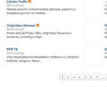
Latvian Crafts
~
5615
sekotāji
4
Veikala jaunumi, iedvesmojošas galerijas, padomi un
D
svaigākie jaunumi no rokdarb...
m
Oriģinālas dāvanas
H
3570
sekotāji
3
Prieks dāvināt Prieku! Mēs, Oriģinālas-Davanas.lv
P
komanda, izmantojot oriģin...
d
PER TE
K
3212
sekotāji
3
Viss nepieciešamais skaistākiem svētkiem un jubilejām!
I
Kartiņas, ielūgumi, dāvan...
1
2
3
4
5
6
7
...