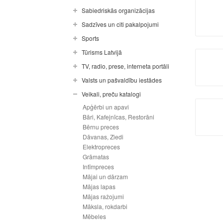
Sabiedriskās organizācijas
Sadzīves un citi pakalpojumi
Sports
Tūrisms Latvijā
TV, radio, prese, interneta portāli
Valsts un pašvaldību iestādes
Veikali, preču katalogi
Apģērbi un apavi
Bāri, Kafejnīcas, Restorāni
Bērnu preces
Dāvanas, Ziedi
Elektropreces
Grāmatas
Intīmpreces
Mājai un dārzam
Mājas lapas
Mājas ražojumi
Māksla, rokdarbi
Mēbeles