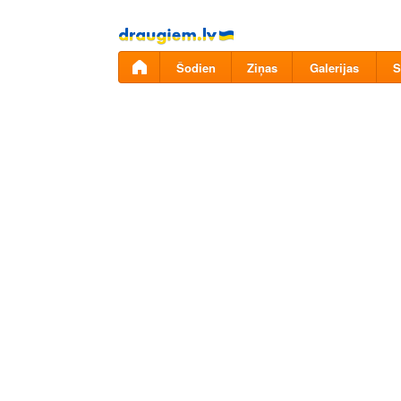
Pāriet
uz
saturu
Šodien
Ziņas
Galerijas
S