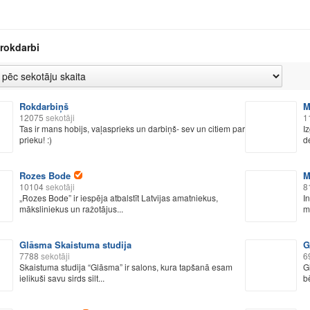
 rokdarbi
Rokdarbiņš
M
12075
sekotāji
1
Tas ir mans hobijs, vaļasprieks un darbiņš- sev un citiem par
I
prieku! :)
d
Rozes Bode
M
10104
sekotāji
8
„Rozes Bode” ir iespēja atbalstīt Latvijas amatniekus,
I
māksliniekus un ražotājus...
m
Glāsma Skaistuma studija
G
7788
sekotāji
6
Skaistuma studija “Glāsma” ir salons, kura tapšanā esam
G
ielikuši savu sirds silt...
bē