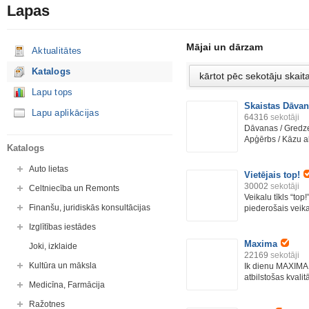
Lapas
Mājai un dārzam
Aktualitātes
Katalogs
Lapu tops
Skaistas Dāva
Lapu aplikācijas
64316
sekotāji
Dāvanas / Gredze
Apģērbs / Kāzu ak
Katalogs
Auto lietas
Vietējais top!
30002
sekotāji
Celtniecība un Remonts
Veikalu tīkls “top
Finanšu, juridiskās konsultācijas
piederošais veikalu
Izglītības iestādes
Maxima
Joki, izklaide
22169
sekotāji
Kultūra un māksla
Ik dienu MAXIMA v
atbilstošas kvalitā
Medicīna, Farmācija
Ražotnes