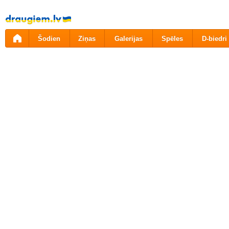
Pāriet
uz
saturu
Šodien
Ziņas
Galerijas
Spēles
D-biedri