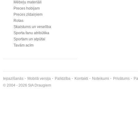
Mēbeļu materiāli
Preces hobijam
Preces zīdaiņiem
Rotas
Skaistums un veselība
Sporta fanu atribūtika
Sportam un atpūtai
Tavām acīm
Iepazīšanās
Mobilā versija
Palīdzība
Kontakti
Noteikumi
Privātums
Pa
© 2004 - 2026 SIA Draugiem