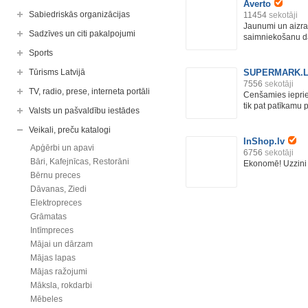
Averto
Sabiedriskās organizācijas
11454
sekotāji
Jaunumi un aizra
Sadzīves un citi pakalpojumi
saimniekošanu dā
Sports
Tūrisms Latvijā
SUPERMARK.LV 
7556
sekotāji
TV, radio, prese, interneta portāli
Cenšamies ieprie
tik pat patīkamu p
Valsts un pašvaldību iestādes
Veikali, preču katalogi
InShop.lv
Apģērbi un apavi
6756
sekotāji
Bāri, Kafejnīcas, Restorāni
Ekonomē! Uzzini 
Bērnu preces
Dāvanas, Ziedi
Elektropreces
Grāmatas
Intīmpreces
Mājai un dārzam
Mājas lapas
Mājas ražojumi
Māksla, rokdarbi
Mēbeles