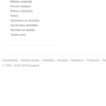
Mēbeļu materiāli
Preces hobijam
Preces zīdaiņiem
Rotas
Skaistums un veselība
Sporta fanu atribūtika
Sportam un atpūtai
Tavām acīm
Iepazīšanās
Mobilā versija
Palīdzība
Kontakti
Noteikumi
Privātums
Pa
© 2004 - 2026 SIA Draugiem