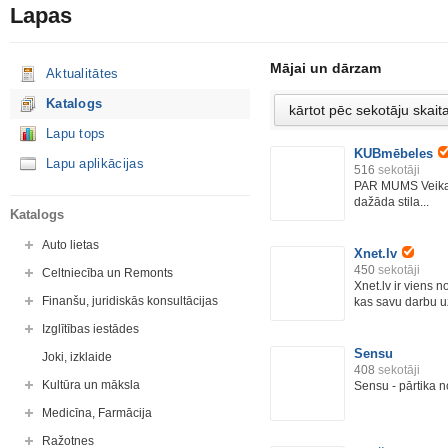
Lapas
Mājai un dārzam
Aktualitātes
Katalogs
Lapu tops
KUBmēbeles
Lapu aplikācijas
516
sekotāji
PAR MUMS Veikal
dažāda stila...
Katalogs
Auto lietas
Xnet.lv
450
sekotāji
Celtniecība un Remonts
Xnet.lv ir viens n
Finanšu, juridiskās konsultācijas
kas savu darbu uz
Izglītības iestādes
Sensu
Joki, izklaide
408
sekotāji
Kultūra un māksla
Sensu - pārtika 
Medicīna, Farmācija
Ražotnes