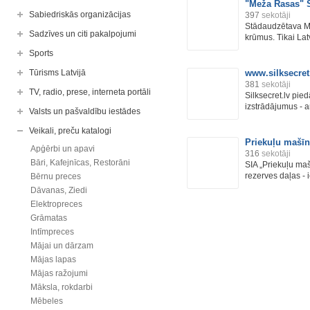
"Meža Rasas" 
Sabiedriskās organizācijas
397
sekotāji
Stādaudzētava M
Sadzīves un citi pakalpojumi
krūmus. Tikai Latv
Sports
Tūrisms Latvijā
www.silksecret
381
sekotāji
TV, radio, prese, interneta portāli
Silksecret.lv pied
izstrādājumus - ar
Valsts un pašvaldību iestādes
Veikali, preču katalogi
Priekuļu mašīn
Apģērbi un apavi
316
sekotāji
Bāri, Kafejnīcas, Restorāni
SIA „Priekuļu mašī
rezerves daļas - i
Bērnu preces
Dāvanas, Ziedi
Elektropreces
Grāmatas
Intīmpreces
Mājai un dārzam
Mājas lapas
Mājas ražojumi
Māksla, rokdarbi
Mēbeles