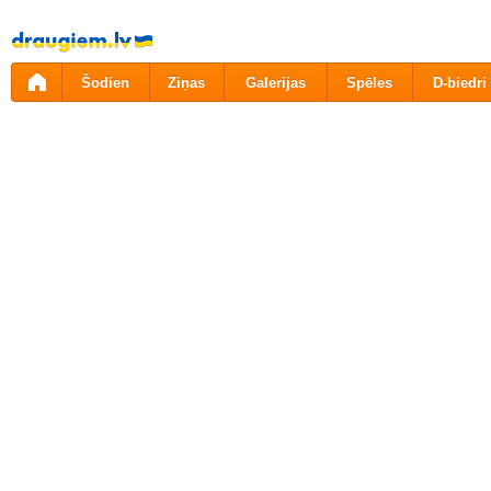
Pāriet
uz
saturu
Šodien
Ziņas
Galerijas
Spēles
D-biedri