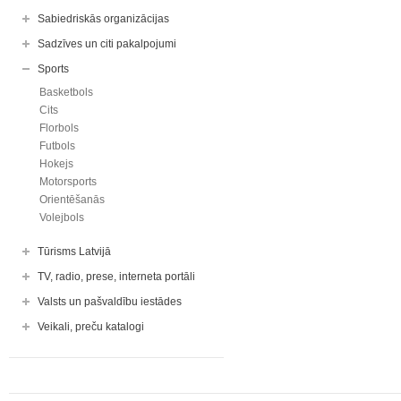
Sabiedriskās organizācijas
Sadzīves un citi pakalpojumi
Sports
Basketbols
Cits
Florbols
Futbols
Hokejs
Motorsports
Orientēšanās
Volejbols
Tūrisms Latvijā
TV, radio, prese, interneta portāli
Valsts un pašvaldību iestādes
Veikali, preču katalogi