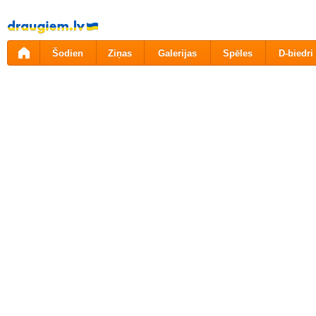
Pāriet
uz
saturu
Šodien
Ziņas
Galerijas
Spēles
D-biedri