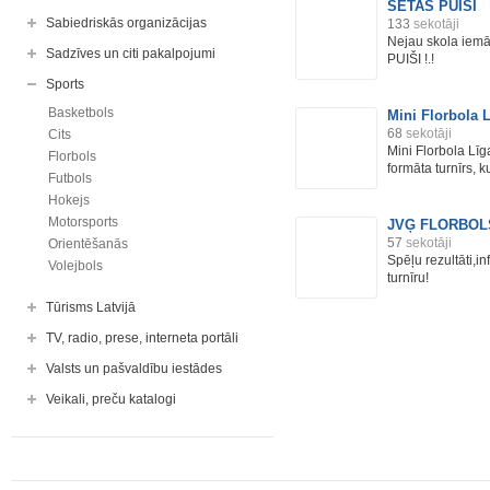
SĒTAS PUIŠI
Sabiedriskās organizācijas
133
sekotāji
Nejau skola iemā
Sadzīves un citi pakalpojumi
PUIŠI !.!
Sports
Basketbols
Mini Florbola 
68
sekotāji
Cits
Mini Florbola Līg
Florbols
formāta turnīrs, ku
Futbols
Hokejs
Motorsports
JVĢ FLORBOL
57
sekotāji
Orientēšanās
Spēļu rezultāti,i
Volejbols
turnīru!
Tūrisms Latvijā
TV, radio, prese, interneta portāli
Valsts un pašvaldību iestādes
Veikali, preču katalogi