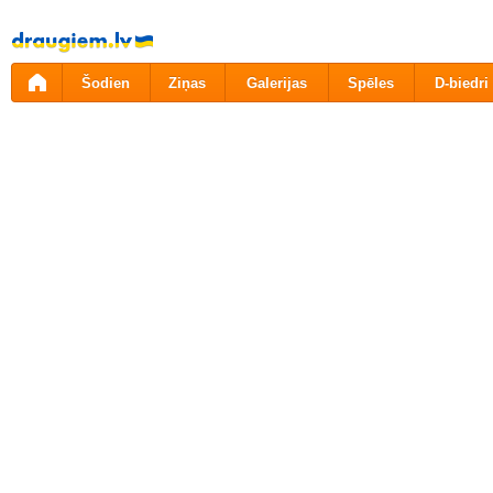
Pāriet
uz
saturu
Šodien
Ziņas
Galerijas
Spēles
D-biedri