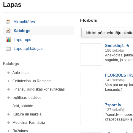
Lapas
Florbols
Aktualitātes
Katalogs
Lapu tops
Smiekliņš. ★
Lapu aplikācijas
186
sekotāji
Anekdotes, jaukas 
sagaida, ja sekosie
Katalogs
Auto lietas
FLORBOLS IKŠ
142
sekotāji
Celtniecība un Remonts
Viss par un ap k
Finanšu, juridiskās konsultācijas
komandu:)
Izglītības iestādes
7sport.lv
Joki, izklaide
137
sekotāji
Kultūra un māksla
7sport.lv – прое
стартовавший в 
Medicīna, Farmācija
Ražotnes