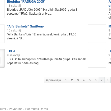
Biedrība "RADUGA 2005”
A
d
11
sekotāji
Biedrība „RADUGA 2005” tika dibināta 2005. gada 8
1
septembrī Rīgā. Saskaņā ar bie...
A
d
"Alfa Bankets" Smiltene
M
10
sekotāji
9
"Alfa Bankets" būs 12. martā, sestdienā, plkst. 19.00
Š
viesnīcā "B...
k
TBDJ
D
9
sekotāji
9
TBDJ ir Talsu baptistu draudzes jauniešu grupa, kas sanāk
P
kopā katru nedēļas nog...
ht
iepriekšējā
1
2
3
4
5
6
7
8
kumi
Privātums
Par mums
Darbs