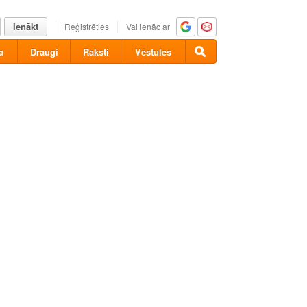
Ienākt
Reģistrēties
Vai ienāc ar
a
Draugi
Raksti
Vēstules