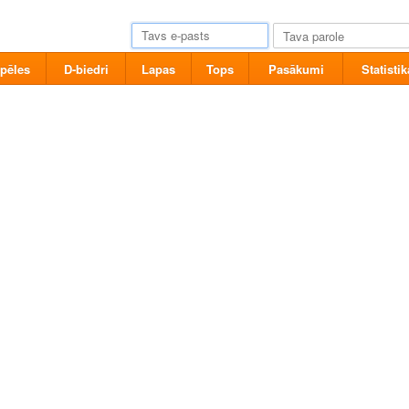
pēles
D-biedri
Lapas
Tops
Pasākumi
Statistik