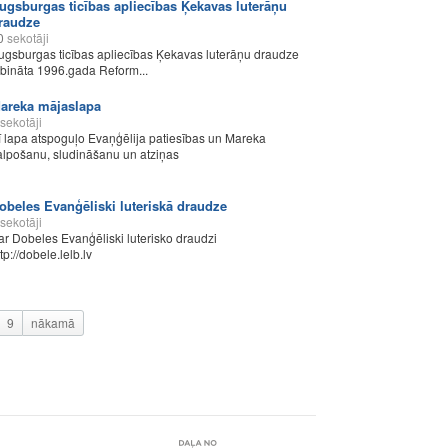
ugsburgas ticības apliecības Ķekavas luterāņu
raudze
0
sekotāji
ugsburgas ticības apliecības Ķekavas luterāņu draudze
ibināta 1996.gada Reform...
areka mājaslapa
sekotāji
ī lapa atspoguļo Evaņģēlija patiesības un Mareka
alpošanu, sludināšanu un atziņas
obeles Evanģēliski luteriskā draudze
sekotāji
ar Dobeles Evanģēliski luterisko draudzi
tp://dobele.lelb.lv
9
nākamā