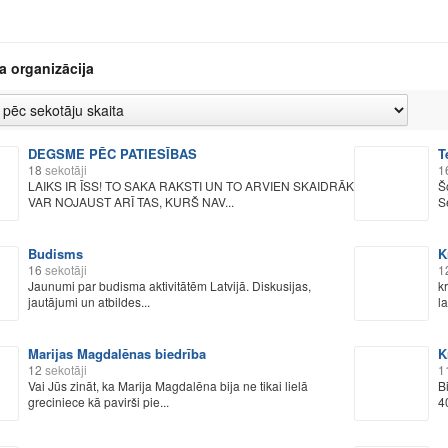
a organizācija
DEGSME PĒC PATIESĪBAS
T
18
sekotāji
1
LAIKS IR ĪSS! TO SAKA RAKSTI UN TO ARVIEN SKAIDRĀK
Š
VAR NOJAUST ARĪ TAS, KURŠ NAV...
S
Budisms
K
16
sekotāji
1
Jaunumi par budisma aktivitātēm Latvijā. Diskusijas,
k
jautājumi un atbildes...
l
Marijas Magdalēnas biedrība
K
12
sekotāji
1
Vai Jūs zināt, ka Marija Magdalēna bija ne tikai lielā
B
greciniece kā pavirši pie...
4