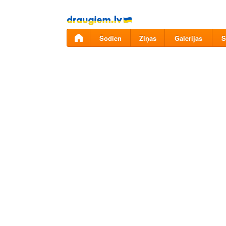
Pāriet
uz
saturu
Šodien
Ziņas
Galerijas
S