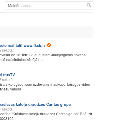
estē realitāti! www.lksb.lv
6
sekotāji
ovasar no 18. līdz 22. augustam Jaunjelgavas novada
ecē norisināsies kārtējā L...
ristusTV
2
sekotāji
ristustv.blogspot.com uzdevums ir apkopot kristīgos video
atviešu valodā
rāslavas katoļu draudzes Caritas grupa
1
sekotāji
iedrība "Krāslavas katoļu draudzes Caritas grupa" Reģ. Nr.
0008102...