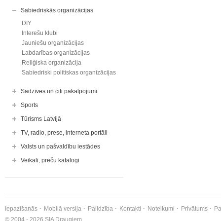
Sabiedriskās organizācijas
DIY
Interešu klubi
Jauniešu organizācijas
Labdarības organizācijas
Reliģiska organizācija
Sabiedriski politiskas organizācijas
Sadzīves un citi pakalpojumi
Sports
Tūrisms Latvijā
TV, radio, prese, interneta portāli
Valsts un pašvaldību iestādes
Veikali, preču katalogi
Iepazīšanās
Mobilā versija
Palīdzība
Kontakti
Noteikumi
Privātums
Pa
© 2004 - 2026 SIA Draugiem