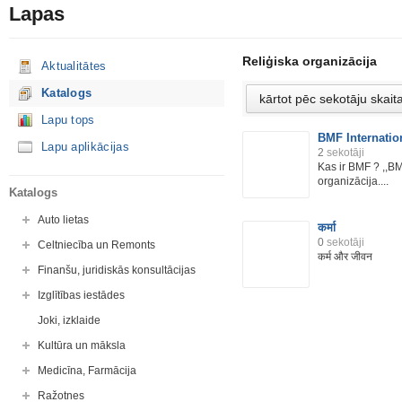
Lapas
Reliģiska organizācija
Aktualitātes
Katalogs
Lapu tops
BMF Internation
Lapu aplikācijas
2
sekotāji
Kas ir BMF ? ,,BMF
organizācija....
Katalogs
Auto lietas
कर्मा
0
sekotāji
Celtniecība un Remonts
कर्म और जीवन
Finanšu, juridiskās konsultācijas
Izglītības iestādes
Joki, izklaide
Kultūra un māksla
Medicīna, Farmācija
Ražotnes