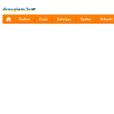
Pāriet
uz
saturu
Šodien
Ziņas
Galerijas
Spēles
D-biedri