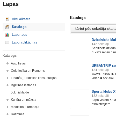
Lapas
Katalogs
Aktualitātes
Katalogs
Lapu tops
Dziednieks Mair
Lapu aplikācijas
142
sekotāji
Sertificēts dzied
“Ekstrasensu cīņa
Katalogs
Auto lietas
URBANTRIP rad
134
sekotāji
Celtniecība un Remonts
www.URBANTRIP.lv
Finanšu, juridiskās konsultācijas
video ■ sociālai...
Izglītības iestādes
Sporta klubs 
Joki, izklaide
132
sekotāji
Kultūra un māksla
Lapa visiem X3M
atbalstītājiem.
Medicīna, Farmācija
Ražotnes