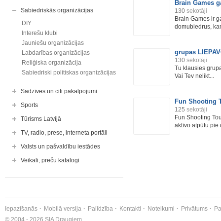
Brain Games g
Sabiedriskās organizācijas
130
sekotāji
Brain Games ir g
DIY
domubiedrus, kam
Interešu klubi
Jauniešu organizācijas
grupas LIEPAV
Labdarības organizācijas
130
sekotāji
Reliģiska organizācija
Tu klausies grup
Sabiedriski politiskas organizācijas
Vai Tev nelikt...
Sadzīves un citi pakalpojumi
Fun Shooting 
Sports
125
sekotāji
Fun Shooting Tou
Tūrisms Latvijā
aktīvo atpūtu pie
TV, radio, prese, interneta portāli
Valsts un pašvaldību iestādes
Veikali, preču katalogi
Iepazīšanās
Mobilā versija
Palīdzība
Kontakti
Noteikumi
Privātums
Pa
© 2004 - 2026 SIA Draugiem