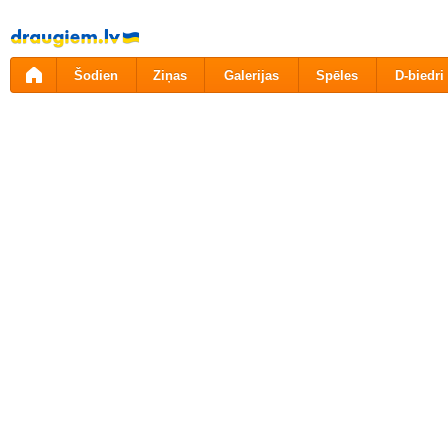
Pāriet
uz
saturu
Šodien
Ziņas
Galerijas
Spēles
D-biedri