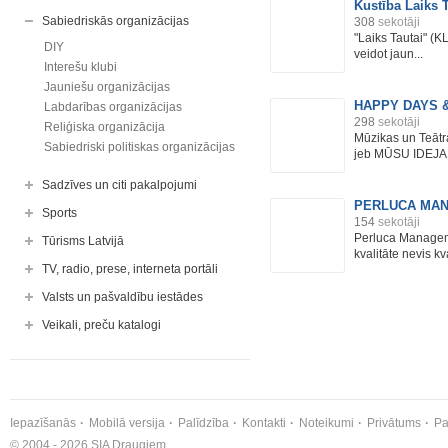
Kustība Laiks T
Sabiedriskās organizācijas
308
sekotāji
"Laiks Tautai" (K
DIY
veidot jaun...
Interešu klubi
Jauniešu organizācijas
HAPPY DAYS 
Labdarības organizācijas
298
sekotāji
Reliģiska organizācija
Mūzikas un Teāt
Sabiedriski politiskas organizācijas
jeb MŪSU IDEJA
Sadzīves un citi pakalpojumi
PERLUCA MA
Sports
154
sekotāji
Perluca Manageme
Tūrisms Latvijā
kvalitāte nevis kva
TV, radio, prese, interneta portāli
Valsts un pašvaldību iestādes
Veikali, preču katalogi
Iepazīšanās
Mobilā versija
Palīdzība
Kontakti
Noteikumi
Privātums
Pa
© 2004 - 2026 SIA Draugiem