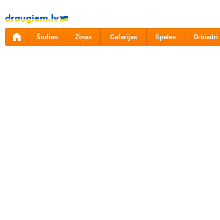
Pāriet
uz
saturu
Šodien
Ziņas
Galerijas
Spēles
D-biedri