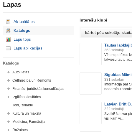
Lapas
Interešu klubi
Aktualitātes
Katalogs
Lapu tops
Tautas labklājī
Lapu aplikācijas
363
sekotāji
Vīriem pelēkos kr
latviešu tautu, jo..
Katalogs
Auto lietas
Siguldas Māmi
331
sekotāji
Celtniecība un Remonts
Informācija par 
Finanšu, juridiskās konsultācijas
nodarbību apraksti
Izglītības iestādes
Latvian Drift C
Joki, izklaide
322
sekotāji
Kultūra un māksla
Sveiki! šeit var pi
visi kam vi...
Medicīna, Farmācija
Ražotnes