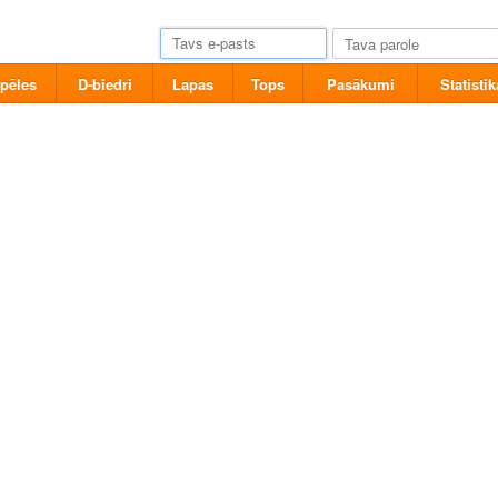
pēles
D-biedri
Lapas
Tops
Pasākumi
Statistik