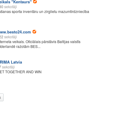
eikals "Kentaurs"
80
sekotāji
āšanas sporta inventāru un zirglietu mazumtirdzniecība
ww.besto24.com
22
sekotāji
terneta veikals. Oficiālais pārstāvis Baltijas valstīs
īderlandē ražotām BES...
RIMA Latvia
7
sekotāji
ET TOGETHER AND WIN
ā