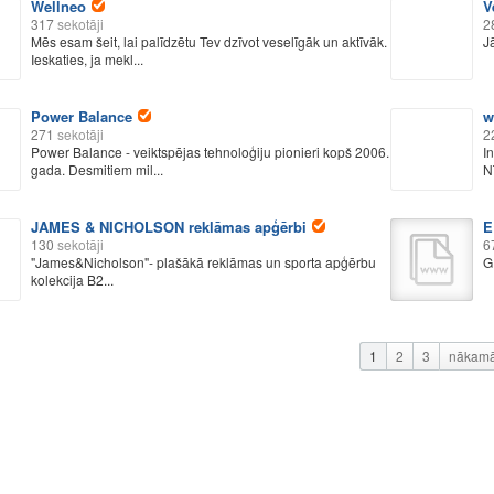
Wellneo
V
317
sekotāji
2
Mēs esam šeit, lai palīdzētu Tev dzīvot veselīgāk un aktīvāk.
J
Ieskaties, ja mekl...
Power Balance
w
271
sekotāji
2
Power Balance - veiktspējas tehnoloģiju pionieri kopš 2006.
In
gada. Desmitiem mil...
N
JAMES & NICHOLSON reklāmas apģērbi
E
130
sekotāji
6
"James&Nicholson"- plašākā reklāmas un sporta apģērbu
G
kolekcija B2...
1
2
3
nākam