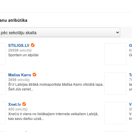
anu atribūtika
STILIGS.LV
G
26938
sekotāji
6
Sportam un atpūtai
G
Matīss Karro
T
3898
sekotāji
7
Šī ir Latvijas ātrākā motosportista Matīsa Karro oficiālā lapa.
t
Šeit Jūs variet...
un
Xnet.lv
V
450
sekotāji
3
Xnet.lv ir viens no lielākajiem interneta veikaliem Latvijā,
V-
kas savu darbu uzsā...
i