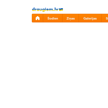
Pāriet
uz
saturu
Šodien
Ziņas
Galerijas
S