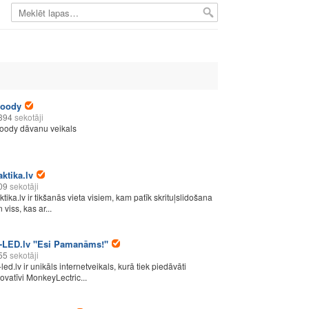
oody
394
sekotāji
oody dāvanu veikals
aktika.lv
09
sekotāji
aktika.lv ir tikšanās vieta visiem, kam patīk skrituļslidošana
 viss, kas ar...
-LED.lv ''Esi Pamanāms!''
55
sekotāji
led.lv ir unikāls internetveikals, kurā tiek piedāvāti
novatīvi MonkeyLectric...