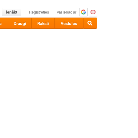
Ienākt
Reģistrēties
Vai ienāc ar
a
Draugi
Raksti
Vēstules