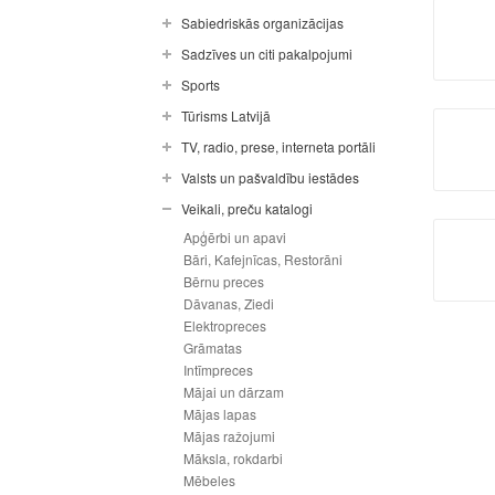
Sabiedriskās organizācijas
Sadzīves un citi pakalpojumi
Sports
Tūrisms Latvijā
TV, radio, prese, interneta portāli
Valsts un pašvaldību iestādes
Veikali, preču katalogi
Apģērbi un apavi
Bāri, Kafejnīcas, Restorāni
Bērnu preces
Dāvanas, Ziedi
Elektropreces
Grāmatas
Intīmpreces
Mājai un dārzam
Mājas lapas
Mājas ražojumi
Māksla, rokdarbi
Mēbeles