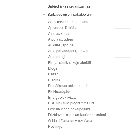
Sabiedriskās organizācijas
Sadzīves un citi pakalpojumi
Ādas tīrīšana un pulēšana
Apsardze, Drošība
Atpūtas vietas
Atpūta uz ūdens
Auklītes, aprūpe
Auto pārvadājumi, krāvēji
Autotreniņi
Biroja tehnika, izejmateriāli
Blogs
Dažādi
Dizains
Ēdināšanas pakalpojumi
Elektroapgāde
Energoefektivitāte
ERP un CRM programmatūra
Foto un video pakalpojumi
Frizētavas, skaistumkopšanas saloni
Grīdu tīrīšana un vaskošana
Hostings