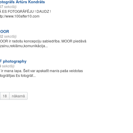
otogrāfs Artūrs Kondrāts
07
sekotāji
Ā ES FOTOGRĀFĒJU ! DAUDZ !
ttp://www.100after10.com
OOR
02
sekotāji
OOR ir radošu koncepciju sabiedrība. MOOR piedāvā
izainu,reklāmu,komunikācija...
F photography
9
sekotāji
ī ir mana lapa. Šeit var apskatīt manis paša veidotas
togrāfijas Es fotogrāf...
18
nākamā