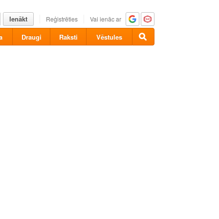
Ienākt
Reģistrēties
Vai ienāc ar
a
Draugi
Raksti
Vēstules