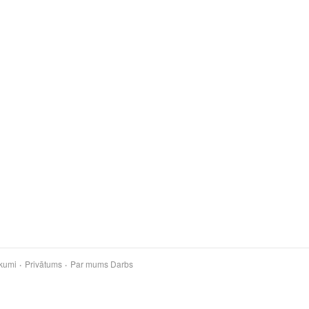
kumi
Privātums
Par mums
Darbs