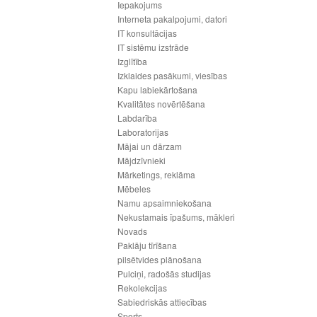
Iepakojums
Interneta pakalpojumi, datori
IT konsultācijas
IT sistēmu izstrāde
Izglītība
Izklaides pasākumi, viesības
Kapu labiekārtošana
Kvalitātes novērtēšana
Labdarība
Laboratorijas
Mājai un dārzam
Mājdzīvnieki
Mārketings, reklāma
Mēbeles
Namu apsaimniekošana
Nekustamais īpašums, mākleri
Novads
Paklāju tīrīšana
pilsētvides plānošana
Pulciņi, radošās studijas
Rekolekcijas
Sabiedriskās attiecības
Sports