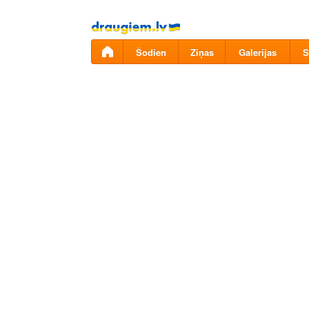
Pāriet
uz
saturu
Šodien
Ziņas
Galerijas
S