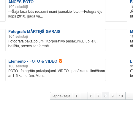
ANCES FOTO
F
109
sekotāji
1
---Šajā lapā būs redzami mani jaunākie foto. ---Fotografēju
J
kopš 2010. gada va...
h
Fotogrāfs MĀRTIŅŠ GARAIS
M
104
sekotāji
1
Fotogrāfa pakalpojumi: Korporatīvo pasākumu, jubileju,
M
ballīšu, preses konferenč...
d
Elemento - FOTO & VIDEO
L
100
sekotāji
9
FOTO - fotogrāfa pakalpojumi. VIDEO - pasākumu filmēšana
Š
ar 1-5 kamerām. Mont...
fo
iepriekšējā
1
...
6
7
8
9
10
...