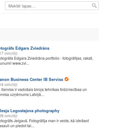
otogrāfs Edgars Zviedrāns
17
sekotāji
otogrāfa Edgara Zviedrāna portfolio - fotogrāfijas, raksti,
aunumi! www.zvi...
anon Business Center IB Serviss
14
sekotāji
B Serviss ir vadošais biroja tehnikas tirdzniecības un
ervisa uzņēmums Latvijā...
lesja Legostajeva photography
09
sekotāji
otogrāfs Jelgavā. Fotogrāfija man ir veids, kā izkrāsot
sauli un piedot tai...