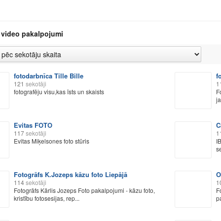
 video pakalpojumi
fotodarbnīca Tille Bille
f
121
sekotāji
1
fotografēju visu,kas īsts un skaists
F
j
Evitas FOTO
C
117
sekotāji
1
Evitas Miķelsones foto stūris
I
s
Fotogrāfs K.Jozeps kāzu foto Liepājā
O
114
sekotāji
1
Fotogrāfs Kārlis Jozeps Foto pakalpojumi - kāzu foto,
F
kristību fotosesijas, rep...
pa