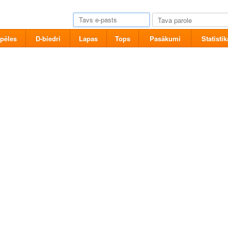
pēles
D-biedri
Lapas
Tops
Pasākumi
Statistik